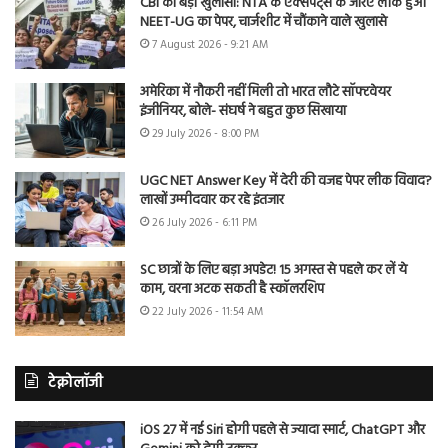
CBI का बड़ा खुलासा: NTA के एक्सपर्ट्स के जरिए लीक हुआ
NEET-UG का पेपर, चार्जशीट में चौंकाने वाले खुलासे
7 August 2026 - 9:21 AM
अमेरिका में नौकरी नहीं मिली तो भारत लौटे सॉफ्टवेयर
इंजीनियर, बोले- संघर्ष ने बहुत कुछ सिखाया
29 July 2026 - 8:00 PM
UGC NET Answer Key में देरी की वजह पेपर लीक विवाद?
लाखों उम्मीदवार कर रहे इंतजार
26 July 2026 - 6:11 PM
SC छात्रों के लिए बड़ा अपडेट! 15 अगस्त से पहले कर लें ये
काम, वरना अटक सकती है स्कॉलरशिप
22 July 2026 - 11:54 AM
टेक्नोलॉजी
iOS 27 में नई Siri होगी पहले से ज्यादा स्मार्ट, ChatGPT और