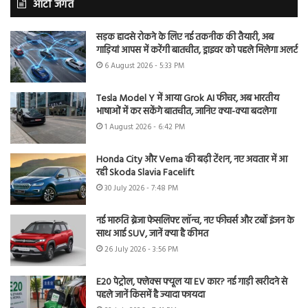
ऑटो जगत
सड़क हादसे रोकने के लिए नई तकनीक की तैयारी, अब
गाड़ियां आपस में करेंगी बातचीत, ड्राइवर को पहले मिलेगा अलर्ट
6 August 2026 - 5:33 PM
Tesla Model Y में आया Grok AI फीचर, अब भारतीय
भाषाओं में कर सकेंगे बातचीत, जानिए क्या-क्या बदलेगा
1 August 2026 - 6:42 PM
Honda City और Verna की बढ़ी टेंशन, नए अवतार में आ
रही Skoda Slavia Facelift
30 July 2026 - 7:48 PM
नई मारुति ब्रेजा फेसलिफ्ट लॉन्च, नए फीचर्स और टर्बो इंजन के
साथ आई SUV, जानें क्या है कीमत
26 July 2026 - 3:56 PM
E20 पेट्रोल, फ्लेक्स फ्यूल या EV कार? नई गाड़ी खरीदने से
पहले जानें किसमें है ज्यादा फायदा