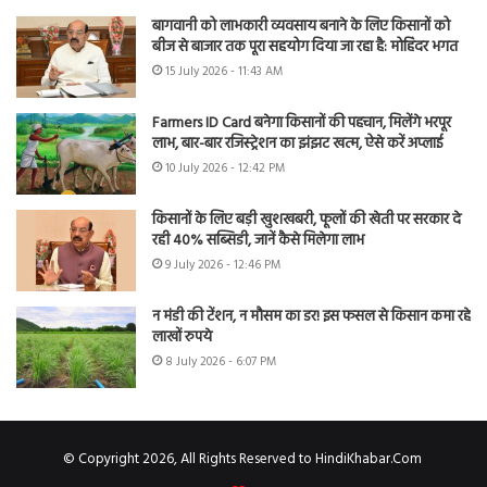
बागवानी को लाभकारी व्यवसाय बनाने के लिए किसानों को
बीज से बाजार तक पूरा सहयोग दिया जा रहा है: मोहिंदर भगत
15 July 2026 - 11:43 AM
Farmers ID Card बनेगा किसानों की पहचान, मिलेंगे भरपूर
लाभ, बार-बार रजिस्ट्रेशन का झंझट खत्म, ऐसे करें अप्लाई
10 July 2026 - 12:42 PM
किसानों के लिए बड़ी खुशखबरी, फूलों की खेती पर सरकार दे
रही 40% सब्सिडी, जानें कैसे मिलेगा लाभ
9 July 2026 - 12:46 PM
न मंडी की टेंशन, न मौसम का डर! इस फसल से किसान कमा रहे
लाखों रुपये
8 July 2026 - 6:07 PM
© Copyright 2026, All Rights Reserved to HindiKhabar.Com