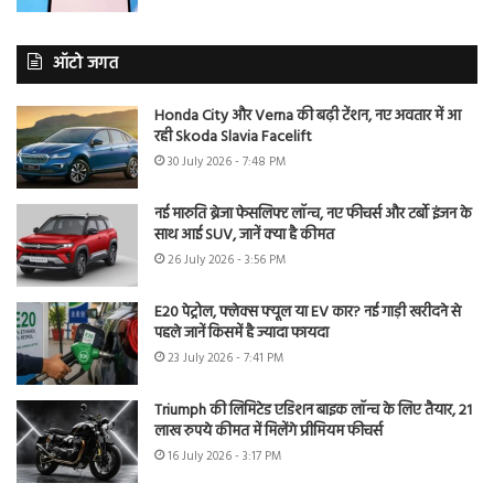
ऑटो जगत
Honda City और Verna की बढ़ी टेंशन, नए अवतार में आ
रही Skoda Slavia Facelift
30 July 2026 - 7:48 PM
नई मारुति ब्रेजा फेसलिफ्ट लॉन्च, नए फीचर्स और टर्बो इंजन के
साथ आई SUV, जानें क्या है कीमत
26 July 2026 - 3:56 PM
E20 पेट्रोल, फ्लेक्स फ्यूल या EV कार? नई गाड़ी खरीदने से
पहले जानें किसमें है ज्यादा फायदा
23 July 2026 - 7:41 PM
Triumph की लिमिटेड एडिशन बाइक लॉन्च के लिए तैयार, 21
लाख रुपये कीमत में मिलेंगे प्रीमियम फीचर्स
16 July 2026 - 3:17 PM