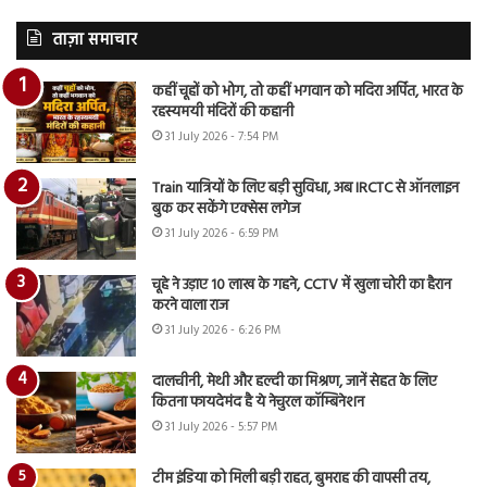
ताज़ा समाचार
कहीं चूहों को भोग, तो कहीं भगवान को मदिरा अर्पित, भारत के
रहस्यमयी मंदिरों की कहानी
31 July 2026 - 7:54 PM
Train यात्रियों के लिए बड़ी सुविधा, अब IRCTC से ऑनलाइन
बुक कर सकेंगे एक्सेस लगेज
31 July 2026 - 6:59 PM
चूहे ने उड़ाए 10 लाख के गहने, CCTV में खुला चोरी का हैरान
करने वाला राज
31 July 2026 - 6:26 PM
दालचीनी, मेथी और हल्दी का मिश्रण, जानें सेहत के लिए
कितना फायदेमंद है ये नेचुरल कॉम्बिनेशन
31 July 2026 - 5:57 PM
टीम इंडिया को मिली बड़ी राहत, बुमराह की वापसी तय,