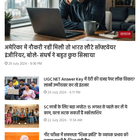
वायरल
अमेरिका में नौकरी नहीं मिली तो भारत लौटे सॉफ्टवेयर
इंजीनियर, बोले- संघर्ष ने बहुत कुछ सिखाया
29 July 2026 - 8:00 PM
UGC NET Answer Key में देरी की वजह पेपर लीक विवाद?
लाखों उम्मीदवार कर रहे इंतजार
26 July 2026 - 6:11 PM
SC छात्रों के लिए बड़ा अपडेट! 15 अगस्त से पहले कर लें ये
काम, वरना अटक सकती है स्कॉलरशिप
22 July 2026 - 11:54 AM
नीट परीक्षा में सफलता “शिक्षा क्रांति” के व्यापक प्रभाव को