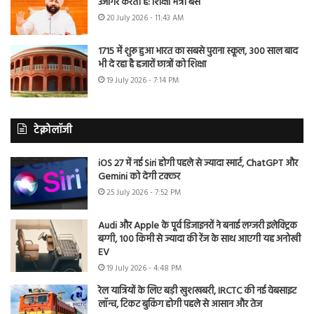
उजागर करती है: शिक्षा मंत्री बैंस
20 July 2026 - 11:43 AM
1715 में शुरू हुआ भारत का सबसे पुराना स्कूल, 300 साल बाद
भी दे रहा है हजारों छात्रों को शिक्षा
19 July 2026 - 7:14 PM
टेक्नोलॉजी
iOS 27 में नई Siri होगी पहले से ज्यादा स्मार्ट, ChatGPT और
Gemini को देगी टक्कर
25 July 2026 - 7:52 PM
Audi और Apple के पूर्व डिजाइनरों ने बनाई लग्जरी इलेक्ट्रिक
बग्गी, 100 किमी से ज्यादा की रेंज के साथ आएगी यह अनोखी
EV
19 July 2026 - 4:48 PM
रेल यात्रियों के लिए बड़ी खुशखबरी, IRCTC की नई वेबसाइट
लॉन्च, टिकट बुकिंग होगी पहले से आसान और तेज