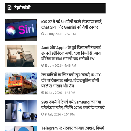
टेक्नोलॉजी
iOS 27 में नई Siri होगी पहले से ज्यादा स्मार्ट,
ChatGPT और Gemini को देगी टक्कर
25 July 2026 - 7:52 PM
Audi और Apple के पूर्व डिजाइनरों ने बनाई
लग्जरी इलेक्ट्रिक बग्गी, 100 किमी से ज्यादा
की रेंज के साथ आएगी यह अनोखी EV
19 July 2026 - 4:48 PM
रेल यात्रियों के लिए बड़ी खुशखबरी, IRCTC
की नई वेबसाइट लॉन्च, टिकट बुकिंग होगी
पहले से आसान और तेज
16 July 2026 - 1:45 PM
999 रुपये में रिजर्व करें Samsung का नया
फोल्डेबल फोन, मिलेंगे 2799 रुपये के फायदे
8 July 2026 - 5:54 PM
Telegram पर सरकार का बड़ा एक्शन, फिल्में