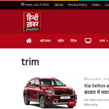
Friday, July 31 2026
About
Privacy Policy
Video
Li
Home
Live
बड़ी ख़बर
राष्ट्रीय
विदेश
राज्य
TV
trim
9 July 2024 - 12:1
Kia Seltos a
बाजार में म
Kia Seltos and Sone
ऑटो
वैरिएंट लॉन्च…