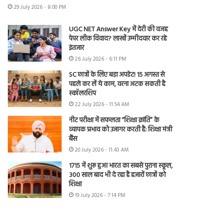
29 July 2026 - 8:00 PM
UGC NET Answer Key में देरी की वजह
पेपर लीक विवाद? लाखों उम्मीदवार कर रहे
इंतजार
26 July 2026 - 6:11 PM
SC छात्रों के लिए बड़ा अपडेट! 15 अगस्त से
पहले कर लें ये काम, वरना अटक सकती है
स्कॉलरशिप
22 July 2026 - 11:54 AM
नीट परीक्षा में सफलता “शिक्षा क्रांति” के
व्यापक प्रभाव को उजागर करती है: शिक्षा मंत्री
बैंस
20 July 2026 - 11:43 AM
1715 में शुरू हुआ भारत का सबसे पुराना स्कूल,
300 साल बाद भी दे रहा है हजारों छात्रों को
शिक्षा
19 July 2026 - 7:14 PM