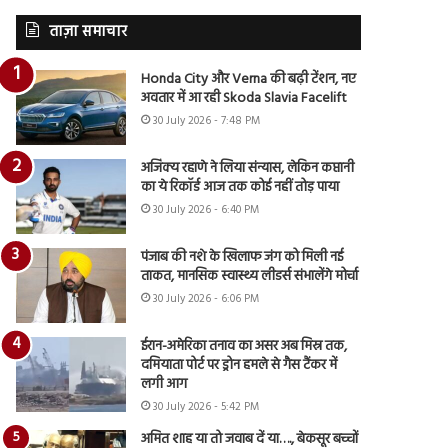
ताज़ा समाचार
Honda City और Verna की बढ़ी टेंशन, नए
अवतार में आ रही Skoda Slavia Facelift
30 July 2026 - 7:48 PM
अजिंक्य रहाणे ने लिया संन्यास, लेकिन कप्तानी
का ये रिकॉर्ड आज तक कोई नहीं तोड़ पाया
30 July 2026 - 6:40 PM
पंजाब की नशे के खिलाफ जंग को मिली नई
ताकत, मानसिक स्वास्थ्य लीडर्स संभालेंगे मोर्चा
30 July 2026 - 6:06 PM
ईरान-अमेरिका तनाव का असर अब मिस्र तक,
दमियाता पोर्ट पर ड्रोन हमले से गैस टैंकर में
लगी आग
30 July 2026 - 5:42 PM
अमित शाह या तो जवाब दें या…., बेकसूर बच्चों