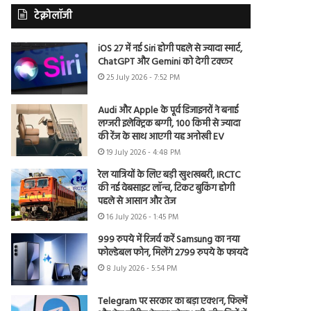
टेक्नोलॉजी
iOS 27 में नई Siri होगी पहले से ज्यादा स्मार्ट,
ChatGPT और Gemini को देगी टक्कर
25 July 2026 - 7:52 PM
Audi और Apple के पूर्व डिजाइनरों ने बनाई
लग्जरी इलेक्ट्रिक बग्गी, 100 किमी से ज्यादा
की रेंज के साथ आएगी यह अनोखी EV
19 July 2026 - 4:48 PM
रेल यात्रियों के लिए बड़ी खुशखबरी, IRCTC
की नई वेबसाइट लॉन्च, टिकट बुकिंग होगी
पहले से आसान और तेज
16 July 2026 - 1:45 PM
999 रुपये में रिजर्व करें Samsung का नया
फोल्डेबल फोन, मिलेंगे 2799 रुपये के फायदे
8 July 2026 - 5:54 PM
Telegram पर सरकार का बड़ा एक्शन, फिल्में