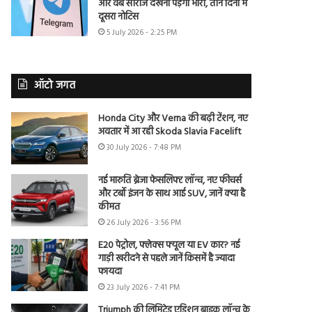
और वेब सीरीज देखना पड़ेगा भारी, तीन दिनों में
दूसरा नोटिस
5 July 2026 - 2:25 PM
ऑटो जगत
Honda City और Verna की बढ़ी टेंशन, नए
अवतार में आ रही Skoda Slavia Facelift
30 July 2026 - 7:48 PM
नई मारुति ब्रेजा फेसलिफ्ट लॉन्च, नए फीचर्स
और टर्बो इंजन के साथ आई SUV, जानें क्या है
कीमत
26 July 2026 - 3:56 PM
E20 पेट्रोल, फ्लेक्स फ्यूल या EV कार? नई
गाड़ी खरीदने से पहले जानें किसमें है ज्यादा
फायदा
23 July 2026 - 7:41 PM
Triumph की लिमिटेड एडिशन बाइक लॉन्च के