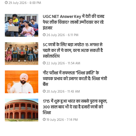
29 July 2026 - 8:00 PM
UGC NET Answer Key में देरी की वजह
पेपर लीक विवाद? लाखों उम्मीदवार कर रहे
इंतजार
26 July 2026 - 6:11 PM
SC छात्रों के लिए बड़ा अपडेट! 15 अगस्त से
पहले कर लें ये काम, वरना अटक सकती है
स्कॉलरशिप
22 July 2026 - 11:54 AM
नीट परीक्षा में सफलता “शिक्षा क्रांति” के
व्यापक प्रभाव को उजागर करती है: शिक्षा मंत्री
बैंस
20 July 2026 - 11:43 AM
1715 में शुरू हुआ भारत का सबसे पुराना स्कूल,
300 साल बाद भी दे रहा है हजारों छात्रों को
शिक्षा
19 July 2026 - 7:14 PM