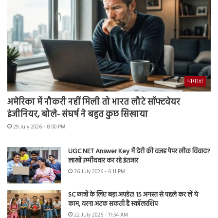
वायरल
अमेरिका में नौकरी नहीं मिली तो भारत लौटे सॉफ्टवेयर
इंजीनियर, बोले- संघर्ष ने बहुत कुछ सिखाया
29 July 2026 - 8:00 PM
UGC NET Answer Key में देरी की वजह पेपर लीक विवाद?
लाखों उम्मीदवार कर रहे इंतजार
26 July 2026 - 6:11 PM
SC छात्रों के लिए बड़ा अपडेट! 15 अगस्त से पहले कर लें ये
काम, वरना अटक सकती है स्कॉलरशिप
22 July 2026 - 11:54 AM