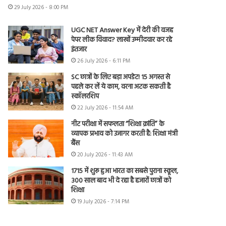
29 July 2026 - 8:00 PM
UGC NET Answer Key में देरी की वजह
पेपर लीक विवाद? लाखों उम्मीदवार कर रहे
इंतजार
26 July 2026 - 6:11 PM
SC छात्रों के लिए बड़ा अपडेट! 15 अगस्त से
पहले कर लें ये काम, वरना अटक सकती है
स्कॉलरशिप
22 July 2026 - 11:54 AM
नीट परीक्षा में सफलता “शिक्षा क्रांति” के
व्यापक प्रभाव को उजागर करती है: शिक्षा मंत्री
बैंस
20 July 2026 - 11:43 AM
1715 में शुरू हुआ भारत का सबसे पुराना स्कूल,
300 साल बाद भी दे रहा है हजारों छात्रों को
शिक्षा
19 July 2026 - 7:14 PM