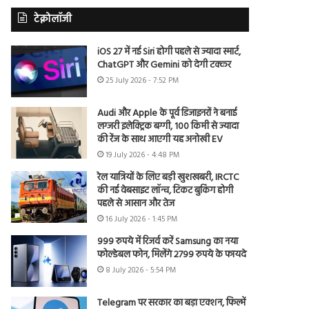
टेक्नोलॉजी
iOS 27 में नई Siri होगी पहले से ज्यादा स्मार्ट,
ChatGPT और Gemini को देगी टक्कर
25 July 2026 - 7:52 PM
Audi और Apple के पूर्व डिजाइनरों ने बनाई
लग्जरी इलेक्ट्रिक बग्गी, 100 किमी से ज्यादा
की रेंज के साथ आएगी यह अनोखी EV
19 July 2026 - 4:48 PM
रेल यात्रियों के लिए बड़ी खुशखबरी, IRCTC
की नई वेबसाइट लॉन्च, टिकट बुकिंग होगी
पहले से आसान और तेज
16 July 2026 - 1:45 PM
999 रुपये में रिजर्व करें Samsung का नया
फोल्डेबल फोन, मिलेंगे 2799 रुपये के फायदे
8 July 2026 - 5:54 PM
Telegram पर सरकार का बड़ा एक्शन, फिल्में