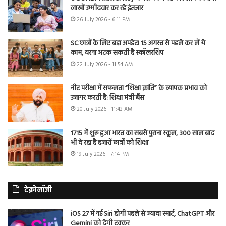
लाखों उम्मीदवार कर रहे इंतजार
26 July 2026 - 6:11 PM
SC छात्रों के लिए बड़ा अपडेट! 15 अगस्त से पहले कर लें ये
काम, वरना अटक सकती है स्कॉलरशिप
22 July 2026 - 11:54 AM
नीट परीक्षा में सफलता “शिक्षा क्रांति” के व्यापक प्रभाव को
उजागर करती है: शिक्षा मंत्री बैंस
20 July 2026 - 11:43 AM
1715 में शुरू हुआ भारत का सबसे पुराना स्कूल, 300 साल बाद
भी दे रहा है हजारों छात्रों को शिक्षा
19 July 2026 - 7:14 PM
टेक्नोलॉजी
iOS 27 में नई Siri होगी पहले से ज्यादा स्मार्ट, ChatGPT और
Gemini को देगी टक्कर