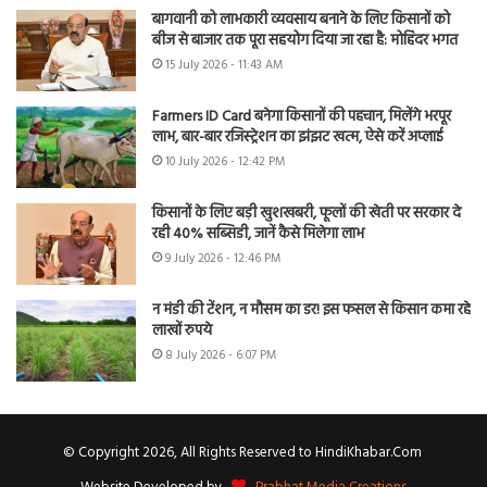
बागवानी को लाभकारी व्यवसाय बनाने के लिए किसानों को
बीज से बाजार तक पूरा सहयोग दिया जा रहा है: मोहिंदर भगत
15 July 2026 - 11:43 AM
Farmers ID Card बनेगा किसानों की पहचान, मिलेंगे भरपूर
लाभ, बार-बार रजिस्ट्रेशन का झंझट खत्म, ऐसे करें अप्लाई
10 July 2026 - 12:42 PM
किसानों के लिए बड़ी खुशखबरी, फूलों की खेती पर सरकार दे
रही 40% सब्सिडी, जानें कैसे मिलेगा लाभ
9 July 2026 - 12:46 PM
न मंडी की टेंशन, न मौसम का डर! इस फसल से किसान कमा रहे
लाखों रुपये
8 July 2026 - 6:07 PM
© Copyright 2026, All Rights Reserved to HindiKhabar.Com