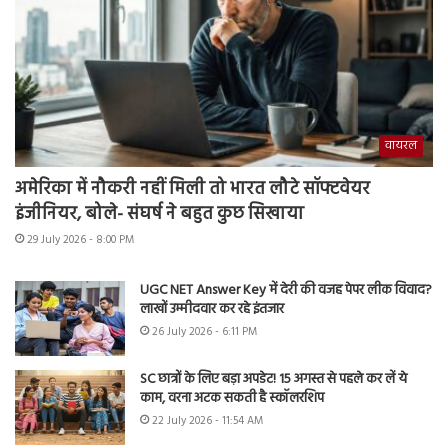
वायरल
अमेरिका में नौकरी नहीं मिली तो भारत लौटे सॉफ्टवेयर
इंजीनियर, बोले- संघर्ष ने बहुत कुछ सिखाया
29 July 2026 - 8:00 PM
UGC NET Answer Key में देरी की वजह पेपर लीक विवाद?
लाखों उम्मीदवार कर रहे इंतजार
26 July 2026 - 6:11 PM
SC छात्रों के लिए बड़ा अपडेट! 15 अगस्त से पहले कर लें ये
काम, वरना अटक सकती है स्कॉलरशिप
22 July 2026 - 11:54 AM