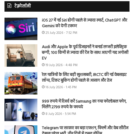
टेक्नोलॉजी
iOS 27 में नई Siri होगी पहले से ज्यादा स्मार्ट, ChatGPT और
Gemini को देगी टक्कर
25 July 2026 - 7:52 PM
Audi और Apple के पूर्व डिजाइनरों ने बनाई लग्जरी इलेक्ट्रिक
बग्गी, 100 किमी से ज्यादा की रेंज के साथ आएगी यह अनोखी
EV
19 July 2026 - 4:48 PM
रेल यात्रियों के लिए बड़ी खुशखबरी, IRCTC की नई वेबसाइट
लॉन्च, टिकट बुकिंग होगी पहले से आसान और तेज
16 July 2026 - 1:45 PM
999 रुपये में रिजर्व करें Samsung का नया फोल्डेबल फोन,
मिलेंगे 2799 रुपये के फायदे
8 July 2026 - 5:54 PM
Telegram पर सरकार का बड़ा एक्शन, फिल्में और वेब सीरीज
देखना पड़ेगा भारी, तीन दिनों में दूसरा नोटिस