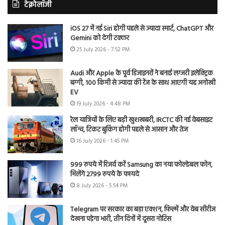
टेक्नोलॉजी
iOS 27 में नई Siri होगी पहले से ज्यादा स्मार्ट, ChatGPT और
Gemini को देगी टक्कर
25 July 2026 - 7:52 PM
Audi और Apple के पूर्व डिजाइनरों ने बनाई लग्जरी इलेक्ट्रिक
बग्गी, 100 किमी से ज्यादा की रेंज के साथ आएगी यह अनोखी
EV
19 July 2026 - 4:48 PM
रेल यात्रियों के लिए बड़ी खुशखबरी, IRCTC की नई वेबसाइट
लॉन्च, टिकट बुकिंग होगी पहले से आसान और तेज
16 July 2026 - 1:45 PM
999 रुपये में रिजर्व करें Samsung का नया फोल्डेबल फोन,
मिलेंगे 2799 रुपये के फायदे
8 July 2026 - 5:54 PM
Telegram पर सरकार का बड़ा एक्शन, फिल्में और वेब सीरीज
देखना पड़ेगा भारी, तीन दिनों में दूसरा नोटिस