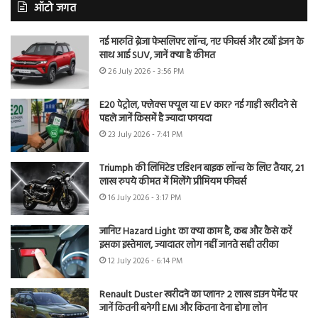
ऑटो जगत
नई मारुति ब्रेजा फेसलिफ्ट लॉन्च, नए फीचर्स और टर्बो इंजन के
साथ आई SUV, जानें क्या है कीमत
26 July 2026 - 3:56 PM
E20 पेट्रोल, फ्लेक्स फ्यूल या EV कार? नई गाड़ी खरीदने से
पहले जानें किसमें है ज्यादा फायदा
23 July 2026 - 7:41 PM
Triumph की लिमिटेड एडिशन बाइक लॉन्च के लिए तैयार, 21
लाख रुपये कीमत में मिलेंगे प्रीमियम फीचर्स
16 July 2026 - 3:17 PM
जानिए Hazard Light का क्या काम है, कब और कैसे करें
इसका इस्तेमाल, ज्यादातर लोग नहीं जानते सही तरीका
12 July 2026 - 6:14 PM
Renault Duster खरीदने का प्लान? 2 लाख डाउन पेमेंट पर
जानें कितनी बनेगी EMI और कितना देना होगा लोन