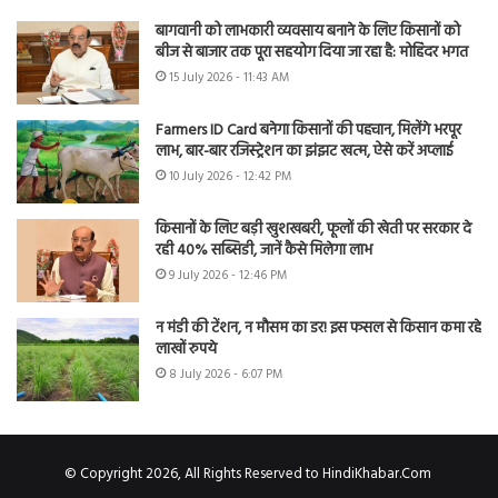
बागवानी को लाभकारी व्यवसाय बनाने के लिए किसानों को
बीज से बाजार तक पूरा सहयोग दिया जा रहा है: मोहिंदर भगत
15 July 2026 - 11:43 AM
Farmers ID Card बनेगा किसानों की पहचान, मिलेंगे भरपूर
लाभ, बार-बार रजिस्ट्रेशन का झंझट खत्म, ऐसे करें अप्लाई
10 July 2026 - 12:42 PM
किसानों के लिए बड़ी खुशखबरी, फूलों की खेती पर सरकार दे
रही 40% सब्सिडी, जानें कैसे मिलेगा लाभ
9 July 2026 - 12:46 PM
न मंडी की टेंशन, न मौसम का डर! इस फसल से किसान कमा रहे
लाखों रुपये
8 July 2026 - 6:07 PM
© Copyright 2026, All Rights Reserved to HindiKhabar.Com