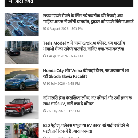
ऑटो जगत
सड़क हादसे रोकने के लिए नई तकनीक की तैयारी, अब
गाड़ियां आपस में करेंगी बातचीत, ड्राइवर को पहले मिलेगा अलर्ट
6 August 2026 - 5:33 PM
Tesla Model Y में आया Grok AI फीचर, अब भारतीय
भाषाओं में कर सकेंगे बातचीत, जानिए क्या-क्या बदलेगा
1 August 2026 - 6:42 PM
Honda City और Verna की बढ़ी टेंशन, नए अवतार में आ
रही Skoda Slavia Facelift
30 July 2026 - 7:48 PM
नई मारुति ब्रेजा फेसलिफ्ट लॉन्च, नए फीचर्स और टर्बो इंजन के
साथ आई SUV, जानें क्या है कीमत
26 July 2026 - 3:56 PM
E20 पेट्रोल, फ्लेक्स फ्यूल या EV कार? नई गाड़ी खरीदने से
पहले जानें किसमें है ज्यादा फायदा