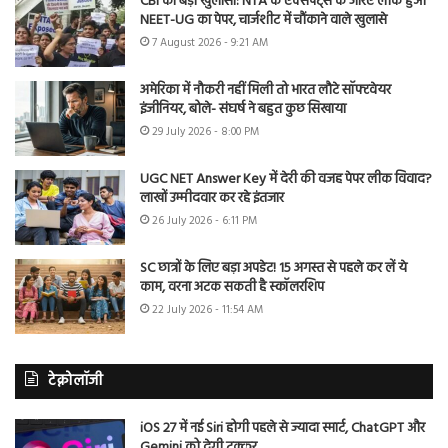
CBI का बड़ा खुलासा: NTA के एक्सपर्ट्स के जरिए लीक हुआ
NEET-UG का पेपर, चार्जशीट में चौंकाने वाले खुलासे
7 August 2026 - 9:21 AM
अमेरिका में नौकरी नहीं मिली तो भारत लौटे सॉफ्टवेयर
इंजीनियर, बोले- संघर्ष ने बहुत कुछ सिखाया
29 July 2026 - 8:00 PM
UGC NET Answer Key में देरी की वजह पेपर लीक विवाद?
लाखों उम्मीदवार कर रहे इंतजार
26 July 2026 - 6:11 PM
SC छात्रों के लिए बड़ा अपडेट! 15 अगस्त से पहले कर लें ये
काम, वरना अटक सकती है स्कॉलरशिप
22 July 2026 - 11:54 AM
टेक्नोलॉजी
iOS 27 में नई Siri होगी पहले से ज्यादा स्मार्ट, ChatGPT और
Gemini को देगी टक्कर