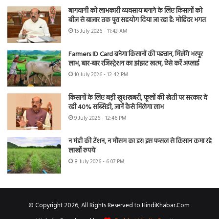
बागवानी को लाभकारी व्यवसाय बनाने के लिए किसानों को
बीज से बाजार तक पूरा सहयोग दिया जा रहा है: मोहिंदर भगत
15 July 2026 - 11:43 AM
Farmers ID Card बनेगा किसानों की पहचान, मिलेंगे भरपूर
लाभ, बार-बार रजिस्ट्रेशन का झंझट खत्म, ऐसे करें अप्लाई
10 July 2026 - 12:42 PM
किसानों के लिए बड़ी खुशखबरी, फूलों की खेती पर सरकार दे
रही 40% सब्सिडी, जानें कैसे मिलेगा लाभ
9 July 2026 - 12:46 PM
न मंडी की टेंशन, न मौसम का डर! इस फसल से किसान कमा रहे
लाखों रुपये
8 July 2026 - 6:07 PM
© Copyright 2026, All Rights Reserved to HindiKhabar.Com