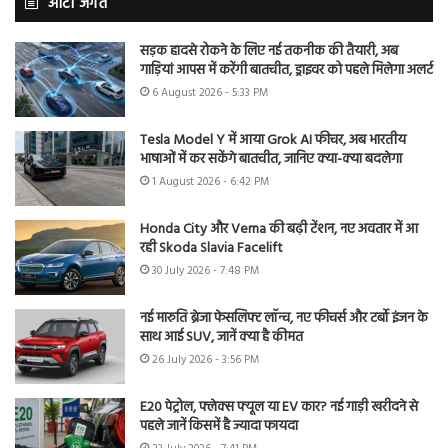
ऑटो जगत
सड़क हादसे रोकने के लिए नई तकनीक की तैयारी, अब
गाड़ियां आपस में करेंगी बातचीत, ड्राइवर को पहले मिलेगा अलर्ट
6 August 2026 - 5:33 PM
Tesla Model Y में आया Grok AI फीचर, अब भारतीय
भाषाओं में कर सकेंगे बातचीत, जानिए क्या-क्या बदलेगा
1 August 2026 - 6:42 PM
Honda City और Verna की बढ़ी टेंशन, नए अवतार में आ
रही Skoda Slavia Facelift
30 July 2026 - 7:48 PM
नई मारुति ब्रेजा फेसलिफ्ट लॉन्च, नए फीचर्स और टर्बो इंजन के
साथ आई SUV, जानें क्या है कीमत
26 July 2026 - 3:56 PM
E20 पेट्रोल, फ्लेक्स फ्यूल या EV कार? नई गाड़ी खरीदने से
पहले जानें किसमें है ज्यादा फायदा