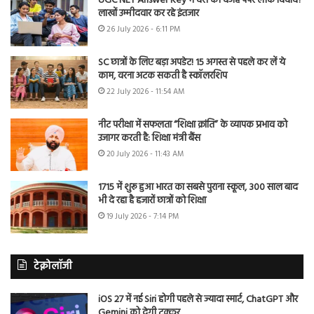
UGC NET Answer Key में देरी की वजह पेपर लीक विवाद?
लाखों उम्मीदवार कर रहे इंतजार
26 July 2026 - 6:11 PM
SC छात्रों के लिए बड़ा अपडेट! 15 अगस्त से पहले कर लें ये
काम, वरना अटक सकती है स्कॉलरशिप
22 July 2026 - 11:54 AM
नीट परीक्षा में सफलता “शिक्षा क्रांति” के व्यापक प्रभाव को
उजागर करती है: शिक्षा मंत्री बैंस
20 July 2026 - 11:43 AM
1715 में शुरू हुआ भारत का सबसे पुराना स्कूल, 300 साल बाद
भी दे रहा है हजारों छात्रों को शिक्षा
19 July 2026 - 7:14 PM
टेक्नोलॉजी
iOS 27 में नई Siri होगी पहले से ज्यादा स्मार्ट, ChatGPT और
Gemini को देगी टक्कर