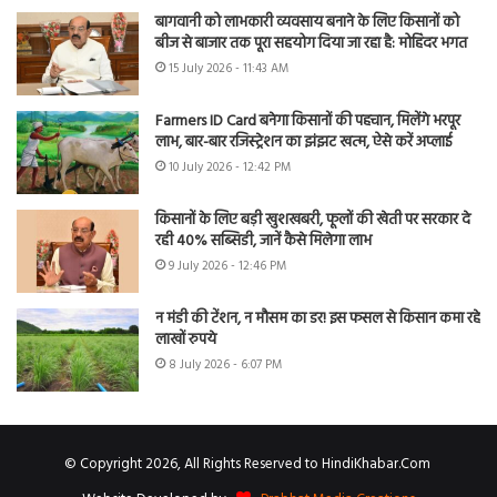
बागवानी को लाभकारी व्यवसाय बनाने के लिए किसानों को
बीज से बाजार तक पूरा सहयोग दिया जा रहा है: मोहिंदर भगत
15 July 2026 - 11:43 AM
Farmers ID Card बनेगा किसानों की पहचान, मिलेंगे भरपूर
लाभ, बार-बार रजिस्ट्रेशन का झंझट खत्म, ऐसे करें अप्लाई
10 July 2026 - 12:42 PM
किसानों के लिए बड़ी खुशखबरी, फूलों की खेती पर सरकार दे
रही 40% सब्सिडी, जानें कैसे मिलेगा लाभ
9 July 2026 - 12:46 PM
न मंडी की टेंशन, न मौसम का डर! इस फसल से किसान कमा रहे
लाखों रुपये
8 July 2026 - 6:07 PM
© Copyright 2026, All Rights Reserved to HindiKhabar.Com