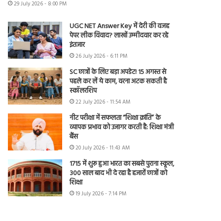
29 July 2026 - 8:00 PM
UGC NET Answer Key में देरी की वजह
पेपर लीक विवाद? लाखों उम्मीदवार कर रहे
इंतजार
26 July 2026 - 6:11 PM
SC छात्रों के लिए बड़ा अपडेट! 15 अगस्त से
पहले कर लें ये काम, वरना अटक सकती है
स्कॉलरशिप
22 July 2026 - 11:54 AM
नीट परीक्षा में सफलता “शिक्षा क्रांति” के
व्यापक प्रभाव को उजागर करती है: शिक्षा मंत्री
बैंस
20 July 2026 - 11:43 AM
1715 में शुरू हुआ भारत का सबसे पुराना स्कूल,
300 साल बाद भी दे रहा है हजारों छात्रों को
शिक्षा
19 July 2026 - 7:14 PM