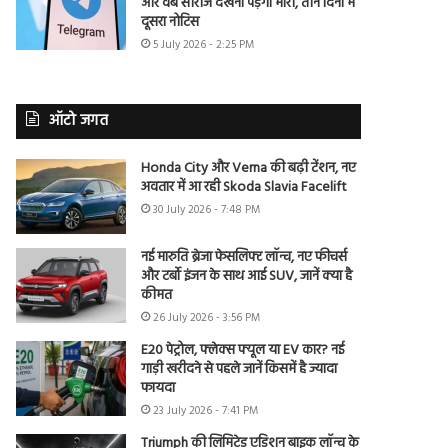
और वेब सीरीज देखना पड़ेगा भारी, तीन दिनों में
दूसरा नोटिस
5 July 2026 - 2:25 PM
ऑटो जगत
Honda City और Verna की बढ़ी टेंशन, नए
अवतार में आ रही Skoda Slavia Facelift
30 July 2026 - 7:48 PM
नई मारुति ब्रेजा फेसलिफ्ट लॉन्च, नए फीचर्स
और टर्बो इंजन के साथ आई SUV, जानें क्या है
कीमत
26 July 2026 - 3:56 PM
E20 पेट्रोल, फ्लेक्स फ्यूल या EV कार? नई
गाड़ी खरीदने से पहले जानें किसमें है ज्यादा
फायदा
23 July 2026 - 7:41 PM
Triumph की लिमिटेड एडिशन बाइक लॉन्च के