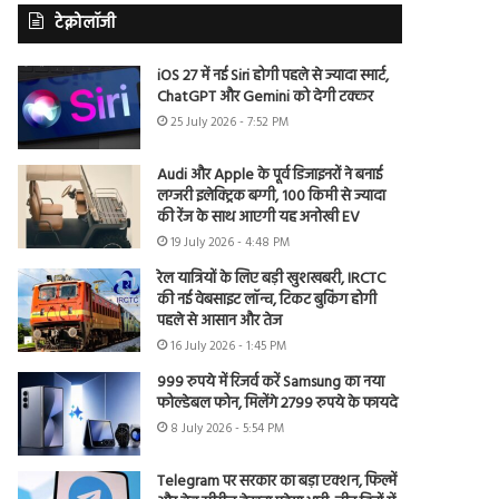
टेक्नोलॉजी
iOS 27 में नई Siri होगी पहले से ज्यादा स्मार्ट,
ChatGPT और Gemini को देगी टक्कर
25 July 2026 - 7:52 PM
Audi और Apple के पूर्व डिजाइनरों ने बनाई
लग्जरी इलेक्ट्रिक बग्गी, 100 किमी से ज्यादा
की रेंज के साथ आएगी यह अनोखी EV
19 July 2026 - 4:48 PM
रेल यात्रियों के लिए बड़ी खुशखबरी, IRCTC
की नई वेबसाइट लॉन्च, टिकट बुकिंग होगी
पहले से आसान और तेज
16 July 2026 - 1:45 PM
999 रुपये में रिजर्व करें Samsung का नया
फोल्डेबल फोन, मिलेंगे 2799 रुपये के फायदे
8 July 2026 - 5:54 PM
Telegram पर सरकार का बड़ा एक्शन, फिल्में