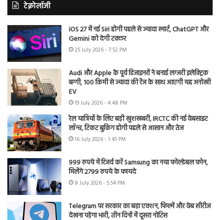
टेक्नोलॉजी
iOS 27 में नई Siri होगी पहले से ज्यादा स्मार्ट, ChatGPT और
Gemini को देगी टक्कर
25 July 2026 - 7:52 PM
Audi और Apple के पूर्व डिजाइनरों ने बनाई लग्जरी इलेक्ट्रिक
बग्गी, 100 किमी से ज्यादा की रेंज के साथ आएगी यह अनोखी
EV
19 July 2026 - 4:48 PM
रेल यात्रियों के लिए बड़ी खुशखबरी, IRCTC की नई वेबसाइट
लॉन्च, टिकट बुकिंग होगी पहले से आसान और तेज
16 July 2026 - 1:45 PM
999 रुपये में रिजर्व करें Samsung का नया फोल्डेबल फोन,
मिलेंगे 2799 रुपये के फायदे
8 July 2026 - 5:54 PM
Telegram पर सरकार का बड़ा एक्शन, फिल्में और वेब सीरीज
देखना पड़ेगा भारी, तीन दिनों में दूसरा नोटिस