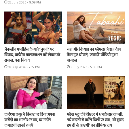
22 July 2026 - 8:09 PM
जैकलीन फर्नांडिस के गाने ‘जुगनी’ पर
यश और कियारा का ग्लैमरस अंदाज देख
विवाद, वार्डरोब मालफंक्शन को लेकर उठे
फैंस हुए दीवाने, ‘तबाही’ वीडियो हुआ
सवाल, बढ़ा विवाद
वायरल
18 July 2026 - 7:27 PM
8 July 2026 - 5:05 PM
करिश्मा कपूर ने किराए पर दिया अपना
महेश भट्ट की थिएटर में धमाकेदार वापसी,
करोड़ों का आलीशान घर, हर महीने
नई कहानी से करेंगे दिलों पर राज, ‘वो सुबह
कमाएंगी लाखों रुपये
हम ही से आएगी’ का प्रीमियर तय