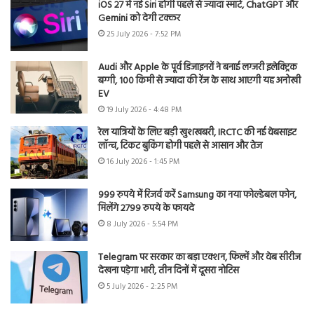
iOS 27 में नई Siri होगी पहले से ज्यादा स्मार्ट, ChatGPT और
Gemini को देगी टक्कर
25 July 2026 - 7:52 PM
Audi और Apple के पूर्व डिजाइनरों ने बनाई लग्जरी इलेक्ट्रिक
बग्गी, 100 किमी से ज्यादा की रेंज के साथ आएगी यह अनोखी
EV
19 July 2026 - 4:48 PM
रेल यात्रियों के लिए बड़ी खुशखबरी, IRCTC की नई वेबसाइट
लॉन्च, टिकट बुकिंग होगी पहले से आसान और तेज
16 July 2026 - 1:45 PM
999 रुपये में रिजर्व करें Samsung का नया फोल्डेबल फोन,
मिलेंगे 2799 रुपये के फायदे
8 July 2026 - 5:54 PM
Telegram पर सरकार का बड़ा एक्शन, फिल्में और वेब सीरीज
देखना पड़ेगा भारी, तीन दिनों में दूसरा नोटिस
5 July 2026 - 2:25 PM