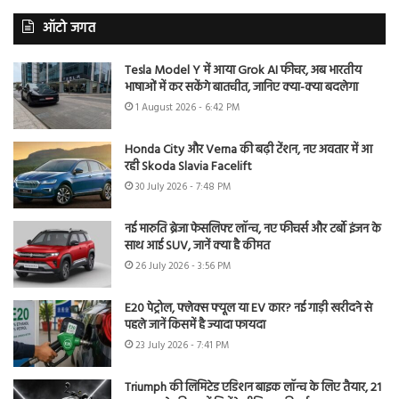
ऑटो जगत
Tesla Model Y में आया Grok AI फीचर, अब भारतीय
भाषाओं में कर सकेंगे बातचीत, जानिए क्या-क्या बदलेगा
1 August 2026 - 6:42 PM
Honda City और Verna की बढ़ी टेंशन, नए अवतार में आ
रही Skoda Slavia Facelift
30 July 2026 - 7:48 PM
नई मारुति ब्रेजा फेसलिफ्ट लॉन्च, नए फीचर्स और टर्बो इंजन के
साथ आई SUV, जानें क्या है कीमत
26 July 2026 - 3:56 PM
E20 पेट्रोल, फ्लेक्स फ्यूल या EV कार? नई गाड़ी खरीदने से
पहले जानें किसमें है ज्यादा फायदा
23 July 2026 - 7:41 PM
Triumph की लिमिटेड एडिशन बाइक लॉन्च के लिए तैयार, 21