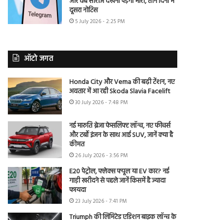
और वेब सीरीज देखना पड़ेगा भारी, तीन दिनों में
दूसरा नोटिस
5 July 2026 - 2:25 PM
ऑटो जगत
Honda City और Verna की बढ़ी टेंशन, नए
अवतार में आ रही Skoda Slavia Facelift
30 July 2026 - 7:48 PM
नई मारुति ब्रेजा फेसलिफ्ट लॉन्च, नए फीचर्स
और टर्बो इंजन के साथ आई SUV, जानें क्या है
कीमत
26 July 2026 - 3:56 PM
E20 पेट्रोल, फ्लेक्स फ्यूल या EV कार? नई
गाड़ी खरीदने से पहले जानें किसमें है ज्यादा
फायदा
23 July 2026 - 7:41 PM
Triumph की लिमिटेड एडिशन बाइक लॉन्च के