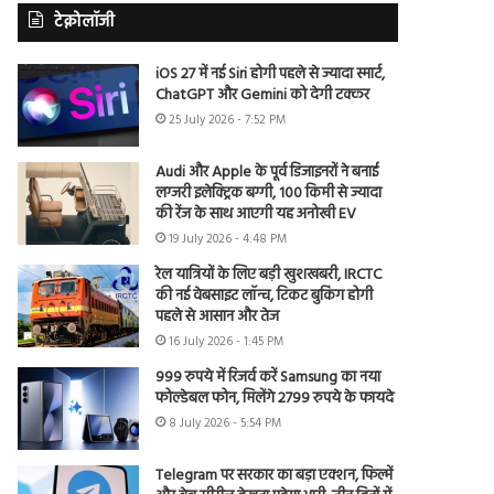
टेक्नोलॉजी
iOS 27 में नई Siri होगी पहले से ज्यादा स्मार्ट,
ChatGPT और Gemini को देगी टक्कर
25 July 2026 - 7:52 PM
Audi और Apple के पूर्व डिजाइनरों ने बनाई
लग्जरी इलेक्ट्रिक बग्गी, 100 किमी से ज्यादा
की रेंज के साथ आएगी यह अनोखी EV
19 July 2026 - 4:48 PM
रेल यात्रियों के लिए बड़ी खुशखबरी, IRCTC
की नई वेबसाइट लॉन्च, टिकट बुकिंग होगी
पहले से आसान और तेज
16 July 2026 - 1:45 PM
999 रुपये में रिजर्व करें Samsung का नया
फोल्डेबल फोन, मिलेंगे 2799 रुपये के फायदे
8 July 2026 - 5:54 PM
Telegram पर सरकार का बड़ा एक्शन, फिल्में