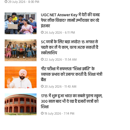
29 July 2026 - 8:00 PM
UGC NET Answer Key में देरी की वजह
पेपर लीक विवाद? लाखों उम्मीदवार कर रहे
इंतजार
26 July 2026 - 6:11 PM
SC छात्रों के लिए बड़ा अपडेट! 15 अगस्त से
पहले कर लें ये काम, वरना अटक सकती है
स्कॉलरशिप
22 July 2026 - 11:54 AM
नीट परीक्षा में सफलता “शिक्षा क्रांति” के
व्यापक प्रभाव को उजागर करती है: शिक्षा मंत्री
बैंस
20 July 2026 - 11:43 AM
1715 में शुरू हुआ भारत का सबसे पुराना स्कूल,
300 साल बाद भी दे रहा है हजारों छात्रों को
शिक्षा
19 July 2026 - 7:14 PM