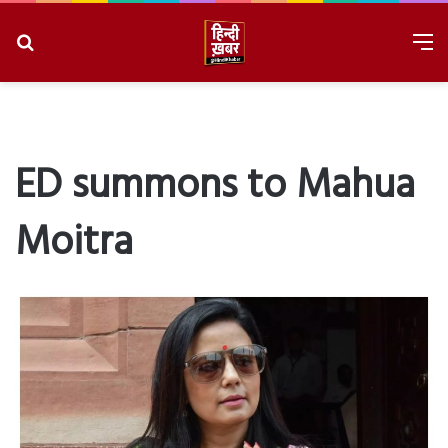
Search
M
for
8/6/2026, 6:01:15 AM
ED summons to Mahua
Moitra