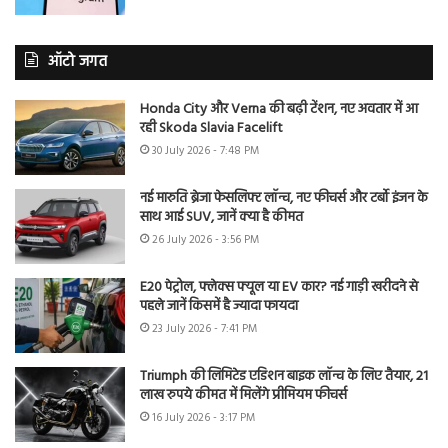
ऑटो जगत
Honda City और Verna की बढ़ी टेंशन, नए अवतार में आ
रही Skoda Slavia Facelift
30 July 2026 - 7:48 PM
नई मारुति ब्रेजा फेसलिफ्ट लॉन्च, नए फीचर्स और टर्बो इंजन के
साथ आई SUV, जानें क्या है कीमत
26 July 2026 - 3:56 PM
E20 पेट्रोल, फ्लेक्स फ्यूल या EV कार? नई गाड़ी खरीदने से
पहले जानें किसमें है ज्यादा फायदा
23 July 2026 - 7:41 PM
Triumph की लिमिटेड एडिशन बाइक लॉन्च के लिए तैयार, 21
लाख रुपये कीमत में मिलेंगे प्रीमियम फीचर्स
16 July 2026 - 3:17 PM