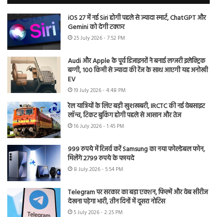
iOS 27 में नई Siri होगी पहले से ज्यादा स्मार्ट, ChatGPT और
Gemini को देगी टक्कर
25 July 2026 - 7:52 PM
Audi और Apple के पूर्व डिजाइनरों ने बनाई लग्जरी इलेक्ट्रिक
बग्गी, 100 किमी से ज्यादा की रेंज के साथ आएगी यह अनोखी
EV
19 July 2026 - 4:48 PM
रेल यात्रियों के लिए बड़ी खुशखबरी, IRCTC की नई वेबसाइट
लॉन्च, टिकट बुकिंग होगी पहले से आसान और तेज
16 July 2026 - 1:45 PM
999 रुपये में रिजर्व करें Samsung का नया फोल्डेबल फोन,
मिलेंगे 2799 रुपये के फायदे
8 July 2026 - 5:54 PM
Telegram पर सरकार का बड़ा एक्शन, फिल्में और वेब सीरीज
देखना पड़ेगा भारी, तीन दिनों में दूसरा नोटिस
5 July 2026 - 2:25 PM