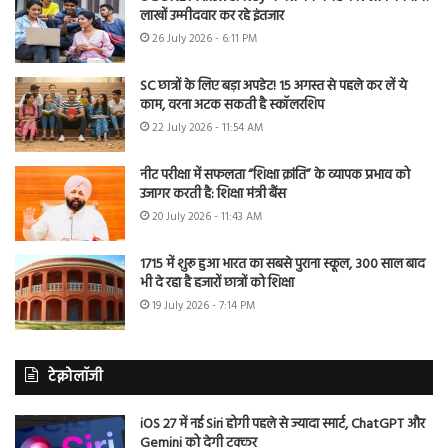
लाखों उम्मीदवार कर रहे इंतजार
26 July 2026 - 6:11 PM
SC छात्रों के लिए बड़ा अपडेट! 15 अगस्त से पहले कर लें ये
काम, वरना अटक सकती है स्कॉलरशिप
22 July 2026 - 11:54 AM
नीट परीक्षा में सफलता “शिक्षा क्रांति” के व्यापक प्रभाव को
उजागर करती है: शिक्षा मंत्री बैंस
20 July 2026 - 11:43 AM
1715 में शुरू हुआ भारत का सबसे पुराना स्कूल, 300 साल बाद
भी दे रहा है हजारों छात्रों को शिक्षा
19 July 2026 - 7:14 PM
टेक्नोलॉजी
iOS 27 में नई Siri होगी पहले से ज्यादा स्मार्ट, ChatGPT और
Gemini को देगी टक्कर