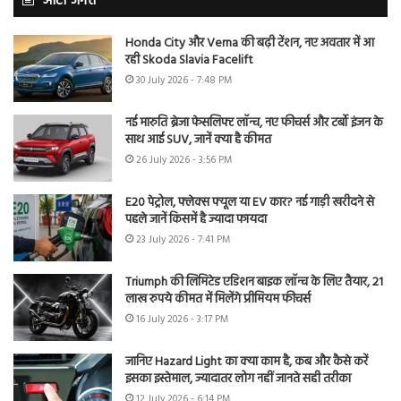
ऑटो जगत
Honda City और Verna की बढ़ी टेंशन, नए अवतार में आ
रही Skoda Slavia Facelift
30 July 2026 - 7:48 PM
नई मारुति ब्रेजा फेसलिफ्ट लॉन्च, नए फीचर्स और टर्बो इंजन के
साथ आई SUV, जानें क्या है कीमत
26 July 2026 - 3:56 PM
E20 पेट्रोल, फ्लेक्स फ्यूल या EV कार? नई गाड़ी खरीदने से
पहले जानें किसमें है ज्यादा फायदा
23 July 2026 - 7:41 PM
Triumph की लिमिटेड एडिशन बाइक लॉन्च के लिए तैयार, 21
लाख रुपये कीमत में मिलेंगे प्रीमियम फीचर्स
16 July 2026 - 3:17 PM
जानिए Hazard Light का क्या काम है, कब और कैसे करें
इसका इस्तेमाल, ज्यादातर लोग नहीं जानते सही तरीका
12 July 2026 - 6:14 PM