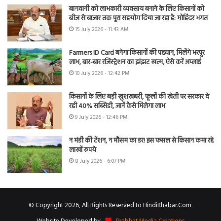
बागवानी को लाभकारी व्यवसाय बनाने के लिए किसानों को
बीज से बाजार तक पूरा सहयोग दिया जा रहा है: मोहिंदर भगत
15 July 2026 - 11:43 AM
Farmers ID Card बनेगा किसानों की पहचान, मिलेंगे भरपूर
लाभ, बार-बार रजिस्ट्रेशन का झंझट खत्म, ऐसे करें अप्लाई
10 July 2026 - 12:42 PM
किसानों के लिए बड़ी खुशखबरी, फूलों की खेती पर सरकार दे
रही 40% सब्सिडी, जानें कैसे मिलेगा लाभ
9 July 2026 - 12:46 PM
न मंडी की टेंशन, न मौसम का डर! इस फसल से किसान कमा रहे
लाखों रुपये
8 July 2026 - 6:07 PM
© Copyright 2026, All Rights Reserved to HindiKhabar.Com