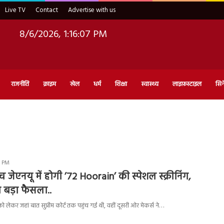
Live TV
Contact
Advertise with us
8/6/2026, 1:16:08 PM
राजनीति
क्राइम
खेल
धर्म
शिक्षा
स्वास्थ्य
लाइफ़स्टाइल
सिन
2 PM
च जेएनयू में होगी ’72 Hoorain’ की स्पेशल स्क्रीनिंग,
ा बड़ा फैसला..
को लेकर जहां बात सुप्रीम कोर्ट तक पहुंच गई थी, वहीं दूसरी ओर मेकर्स ने…