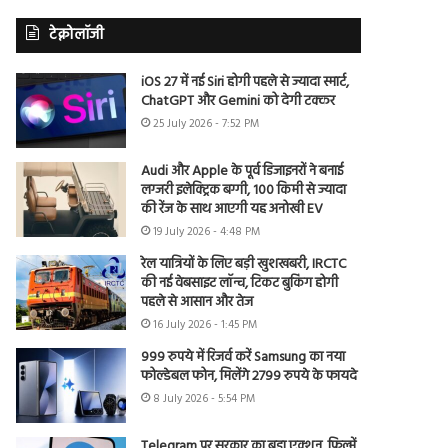
टेक्नोलॉजी
iOS 27 में नई Siri होगी पहले से ज्यादा स्मार्ट,
ChatGPT और Gemini को देगी टक्कर
25 July 2026 - 7:52 PM
Audi और Apple के पूर्व डिजाइनरों ने बनाई
लग्जरी इलेक्ट्रिक बग्गी, 100 किमी से ज्यादा
की रेंज के साथ आएगी यह अनोखी EV
19 July 2026 - 4:48 PM
रेल यात्रियों के लिए बड़ी खुशखबरी, IRCTC
की नई वेबसाइट लॉन्च, टिकट बुकिंग होगी
पहले से आसान और तेज
16 July 2026 - 1:45 PM
999 रुपये में रिजर्व करें Samsung का नया
फोल्डेबल फोन, मिलेंगे 2799 रुपये के फायदे
8 July 2026 - 5:54 PM
Telegram पर सरकार का बड़ा एक्शन, फिल्में