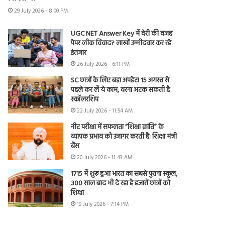
29 July 2026 - 8:00 PM
UGC NET Answer Key में देरी की वजह
पेपर लीक विवाद? लाखों उम्मीदवार कर रहे
इंतजार
26 July 2026 - 6:11 PM
SC छात्रों के लिए बड़ा अपडेट! 15 अगस्त से
पहले कर लें ये काम, वरना अटक सकती है
स्कॉलरशिप
22 July 2026 - 11:54 AM
नीट परीक्षा में सफलता “शिक्षा क्रांति” के
व्यापक प्रभाव को उजागर करती है: शिक्षा मंत्री
बैंस
20 July 2026 - 11:43 AM
1715 में शुरू हुआ भारत का सबसे पुराना स्कूल,
300 साल बाद भी दे रहा है हजारों छात्रों को
शिक्षा
19 July 2026 - 7:14 PM