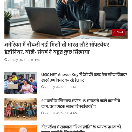
वायरल
अमेरिका में नौकरी नहीं मिली तो भारत लौटे सॉफ्टवेयर
इंजीनियर, बोले- संघर्ष ने बहुत कुछ सिखाया
29 July 2026 - 8:00 PM
UGC NET Answer Key में देरी की वजह पेपर लीक विवाद?
लाखों उम्मीदवार कर रहे इंतजार
26 July 2026 - 6:11 PM
SC छात्रों के लिए बड़ा अपडेट! 15 अगस्त से पहले कर लें ये
काम, वरना अटक सकती है स्कॉलरशिप
22 July 2026 - 11:54 AM
नीट परीक्षा में सफलता “शिक्षा क्रांति” के व्यापक प्रभाव को