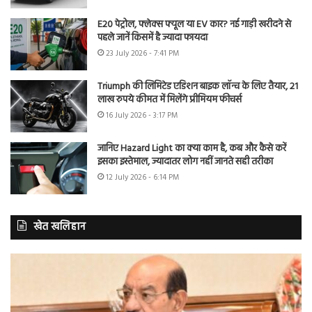
E20 पेट्रोल, फ्लेक्स फ्यूल या EV कार? नई गाड़ी खरीदने से
पहले जानें किसमें है ज्यादा फायदा
23 July 2026 - 7:41 PM
Triumph की लिमिटेड एडिशन बाइक लॉन्च के लिए तैयार, 21
लाख रुपये कीमत में मिलेंगे प्रीमियम फीचर्स
16 July 2026 - 3:17 PM
जानिए Hazard Light का क्या काम है, कब और कैसे करें
इसका इस्तेमाल, ज्यादातर लोग नहीं जानते सही तरीका
12 July 2026 - 6:14 PM
खेत खलिहान