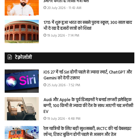
उजागर करती है: शिक्षा मंत्री बैंस
20 July 2026 - 11:43 AM
1715 में शुरू हुआ भारत का सबसे पुराना स्कूल, 300 साल बाद
भी दे रहा है हजारों छात्रों को शिक्षा
19 July 2026 - 7:14 PM
टेक्नोलॉजी
iOS 27 में नई Siri होगी पहले से ज्यादा स्मार्ट, ChatGPT और
Gemini को देगी टक्कर
25 July 2026 - 7:52 PM
Audi और Apple के पूर्व डिजाइनरों ने बनाई लग्जरी इलेक्ट्रिक
बग्गी, 100 किमी से ज्यादा की रेंज के साथ आएगी यह अनोखी
EV
19 July 2026 - 4:48 PM
रेल यात्रियों के लिए बड़ी खुशखबरी, IRCTC की नई वेबसाइट
लॉन्च, टिकट बुकिंग होगी पहले से आसान और तेज