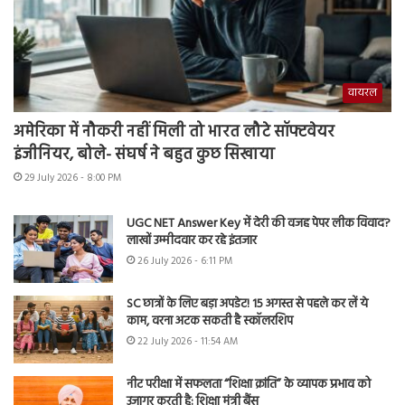
वायरल
अमेरिका में नौकरी नहीं मिली तो भारत लौटे सॉफ्टवेयर
इंजीनियर, बोले- संघर्ष ने बहुत कुछ सिखाया
29 July 2026 - 8:00 PM
UGC NET Answer Key में देरी की वजह पेपर लीक विवाद?
लाखों उम्मीदवार कर रहे इंतजार
26 July 2026 - 6:11 PM
SC छात्रों के लिए बड़ा अपडेट! 15 अगस्त से पहले कर लें ये
काम, वरना अटक सकती है स्कॉलरशिप
22 July 2026 - 11:54 AM
नीट परीक्षा में सफलता “शिक्षा क्रांति” के व्यापक प्रभाव को
उजागर करती है: शिक्षा मंत्री बैंस