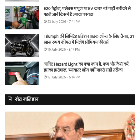
E20 पेट्रोल, फ्लेक्स फ्यूल या EV कार? नई गाड़ी खरीदने से
पहले जानें किसमें है ज्यादा फायदा
23 July 2026 - 7:41 PM
Triumph की लिमिटेड एडिशन बाइक लॉन्च के लिए तैयार, 21
लाख रुपये कीमत में मिलेंगे प्रीमियम फीचर्स
16 July 2026 - 3:17 PM
जानिए Hazard Light का क्या काम है, कब और कैसे करें
इसका इस्तेमाल, ज्यादातर लोग नहीं जानते सही तरीका
12 July 2026 - 6:14 PM
खेत खलिहान