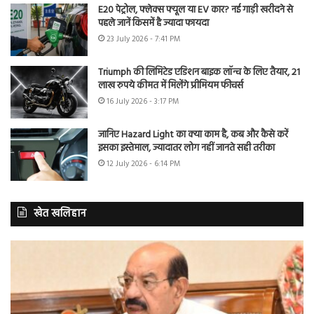
E20 पेट्रोल, फ्लेक्स फ्यूल या EV कार? नई गाड़ी खरीदने से
पहले जानें किसमें है ज्यादा फायदा
23 July 2026 - 7:41 PM
Triumph की लिमिटेड एडिशन बाइक लॉन्च के लिए तैयार, 21
लाख रुपये कीमत में मिलेंगे प्रीमियम फीचर्स
16 July 2026 - 3:17 PM
जानिए Hazard Light का क्या काम है, कब और कैसे करें
इसका इस्तेमाल, ज्यादातर लोग नहीं जानते सही तरीका
12 July 2026 - 6:14 PM
खेत खलिहान