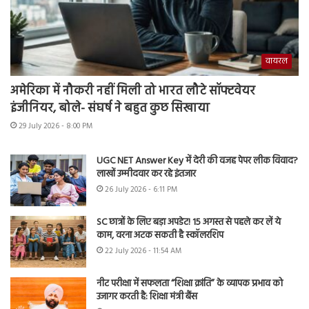
वायरल
अमेरिका में नौकरी नहीं मिली तो भारत लौटे सॉफ्टवेयर
इंजीनियर, बोले- संघर्ष ने बहुत कुछ सिखाया
29 July 2026 - 8:00 PM
UGC NET Answer Key में देरी की वजह पेपर लीक विवाद?
लाखों उम्मीदवार कर रहे इंतजार
26 July 2026 - 6:11 PM
SC छात्रों के लिए बड़ा अपडेट! 15 अगस्त से पहले कर लें ये
काम, वरना अटक सकती है स्कॉलरशिप
22 July 2026 - 11:54 AM
नीट परीक्षा में सफलता “शिक्षा क्रांति” के व्यापक प्रभाव को
उजागर करती है: शिक्षा मंत्री बैंस