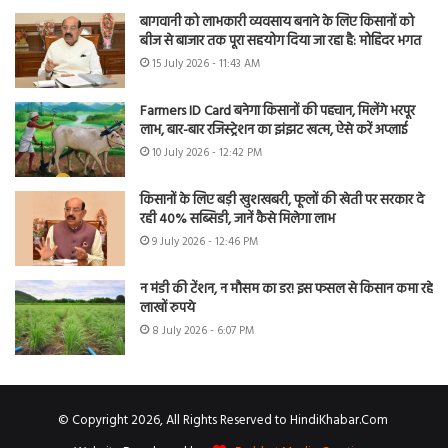
बागवानी को लाभकारी व्यवसाय बनाने के लिए किसानों को
बीज से बाजार तक पूरा सहयोग दिया जा रहा है: मोहिंदर भगत
15 July 2026 - 11:43 AM
Farmers ID Card बनेगा किसानों की पहचान, मिलेंगे भरपूर
लाभ, बार-बार रजिस्ट्रेशन का झंझट खत्म, ऐसे करें अप्लाई
10 July 2026 - 12:42 PM
किसानों के लिए बड़ी खुशखबरी, फूलों की खेती पर सरकार दे
रही 40% सब्सिडी, जानें कैसे मिलेगा लाभ
9 July 2026 - 12:46 PM
न मंडी की टेंशन, न मौसम का डर! इस फसल से किसान कमा रहे
लाखों रुपये
8 July 2026 - 6:07 PM
© Copyright 2026, All Rights Reserved to HindiKhabar.Com