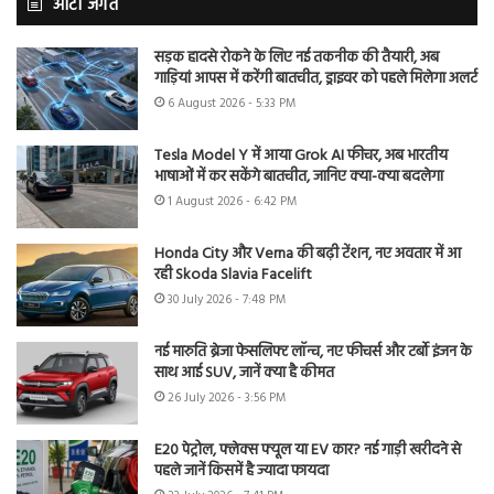
ऑटो जगत
सड़क हादसे रोकने के लिए नई तकनीक की तैयारी, अब
गाड़ियां आपस में करेंगी बातचीत, ड्राइवर को पहले मिलेगा अलर्ट
6 August 2026 - 5:33 PM
Tesla Model Y में आया Grok AI फीचर, अब भारतीय
भाषाओं में कर सकेंगे बातचीत, जानिए क्या-क्या बदलेगा
1 August 2026 - 6:42 PM
Honda City और Verna की बढ़ी टेंशन, नए अवतार में आ
रही Skoda Slavia Facelift
30 July 2026 - 7:48 PM
नई मारुति ब्रेजा फेसलिफ्ट लॉन्च, नए फीचर्स और टर्बो इंजन के
साथ आई SUV, जानें क्या है कीमत
26 July 2026 - 3:56 PM
E20 पेट्रोल, फ्लेक्स फ्यूल या EV कार? नई गाड़ी खरीदने से
पहले जानें किसमें है ज्यादा फायदा