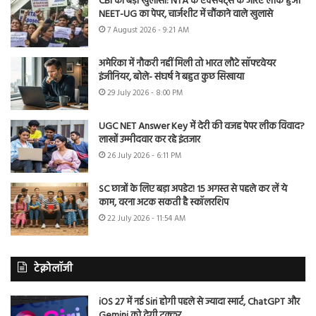
CBI का बड़ा खुलासा: NTA के एक्सपर्ट्स के जरिए लीक हुआ
NEET-UG का पेपर, चार्जशीट में चौंकाने वाले खुलासे
7 August 2026 - 9:21 AM
अमेरिका में नौकरी नहीं मिली तो भारत लौटे सॉफ्टवेयर
इंजीनियर, बोले- संघर्ष ने बहुत कुछ सिखाया
29 July 2026 - 8:00 PM
UGC NET Answer Key में देरी की वजह पेपर लीक विवाद?
लाखों उम्मीदवार कर रहे इंतजार
26 July 2026 - 6:11 PM
SC छात्रों के लिए बड़ा अपडेट! 15 अगस्त से पहले कर लें ये
काम, वरना अटक सकती है स्कॉलरशिप
22 July 2026 - 11:54 AM
टेक्नोलॉजी
iOS 27 में नई Siri होगी पहले से ज्यादा स्मार्ट, ChatGPT और
Gemini को देगी टक्कर