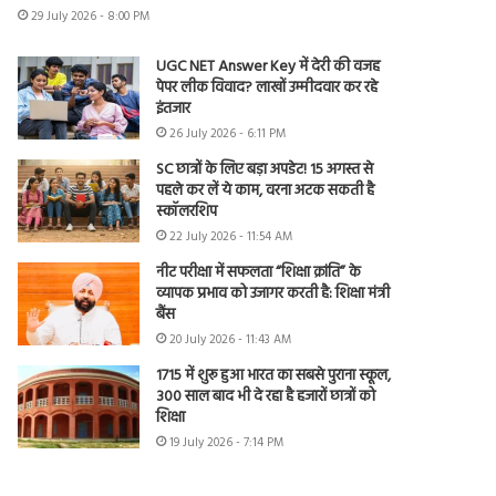
29 July 2026 - 8:00 PM
UGC NET Answer Key में देरी की वजह
पेपर लीक विवाद? लाखों उम्मीदवार कर रहे
इंतजार
26 July 2026 - 6:11 PM
SC छात्रों के लिए बड़ा अपडेट! 15 अगस्त से
पहले कर लें ये काम, वरना अटक सकती है
स्कॉलरशिप
22 July 2026 - 11:54 AM
नीट परीक्षा में सफलता “शिक्षा क्रांति” के
व्यापक प्रभाव को उजागर करती है: शिक्षा मंत्री
बैंस
20 July 2026 - 11:43 AM
1715 में शुरू हुआ भारत का सबसे पुराना स्कूल,
300 साल बाद भी दे रहा है हजारों छात्रों को
शिक्षा
19 July 2026 - 7:14 PM