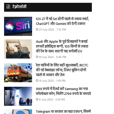
टेक्नोलॉजी
iOS 27 में नई Siri होगी पहले से ज्यादा स्मार्ट,
ChatGPT और Gemini को देगी टक्कर
25 July 2026 - 7:52 PM
Audi और Apple के पूर्व डिजाइनरों ने बनाई
लग्जरी इलेक्ट्रिक बग्गी, 100 किमी से ज्यादा
की रेंज के साथ आएगी यह अनोखी EV
19 July 2026 - 4:48 PM
रेल यात्रियों के लिए बड़ी खुशखबरी, IRCTC
की नई वेबसाइट लॉन्च, टिकट बुकिंग होगी
पहले से आसान और तेज
16 July 2026 - 1:45 PM
999 रुपये में रिजर्व करें Samsung का नया
फोल्डेबल फोन, मिलेंगे 2799 रुपये के फायदे
8 July 2026 - 5:54 PM
Telegram पर सरकार का बड़ा एक्शन, फिल्में