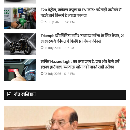
E20 पेट्रोल, फ्लेक्स फ्यूल या EV कार? नई गाड़ी खरीदने से
पहले जानें किसमें है ज्यादा फायदा
23 July 2026 - 7:41 PM
Triumph की लिमिटेड एडिशन बाइक लॉन्च के लिए तैयार, 21
लाख रुपये कीमत में मिलेंगे प्रीमियम फीचर्स
16 July 2026 - 3:17 PM
जानिए Hazard Light का क्या काम है, कब और कैसे करें
इसका इस्तेमाल, ज्यादातर लोग नहीं जानते सही तरीका
12 July 2026 - 6:14 PM
खेत खलिहान