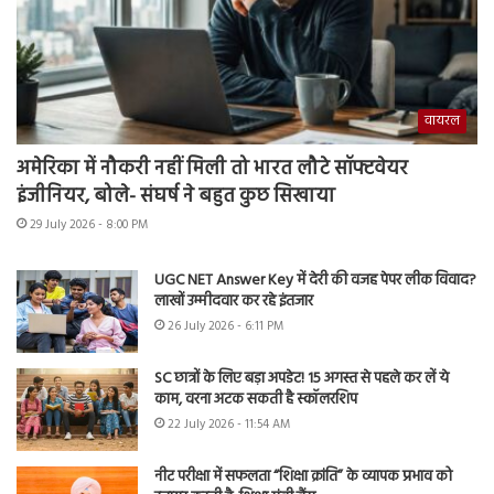
वायरल
अमेरिका में नौकरी नहीं मिली तो भारत लौटे सॉफ्टवेयर
इंजीनियर, बोले- संघर्ष ने बहुत कुछ सिखाया
29 July 2026 - 8:00 PM
UGC NET Answer Key में देरी की वजह पेपर लीक विवाद?
लाखों उम्मीदवार कर रहे इंतजार
26 July 2026 - 6:11 PM
SC छात्रों के लिए बड़ा अपडेट! 15 अगस्त से पहले कर लें ये
काम, वरना अटक सकती है स्कॉलरशिप
22 July 2026 - 11:54 AM
नीट परीक्षा में सफलता “शिक्षा क्रांति” के व्यापक प्रभाव को