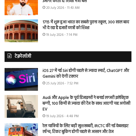
उजागर करती है: शिक्षा मंत्री बैंस
20 July 2026 - 11:43 AM
1715 में शुरू हुआ भारत का सबसे पुराना स्कूल, 300 साल बाद
भी दे रहा है हजारों छात्रों को शिक्षा
19 July 2026 - 7:14 PM
टेक्नोलॉजी
iOS 27 में नई Siri होगी पहले से ज्यादा स्मार्ट, ChatGPT और
Gemini को देगी टक्कर
25 July 2026 - 7:52 PM
Audi और Apple के पूर्व डिजाइनरों ने बनाई लग्जरी इलेक्ट्रिक
बग्गी, 100 किमी से ज्यादा की रेंज के साथ आएगी यह अनोखी
EV
19 July 2026 - 4:48 PM
रेल यात्रियों के लिए बड़ी खुशखबरी, IRCTC की नई वेबसाइट
लॉन्च, टिकट बुकिंग होगी पहले से आसान और तेज