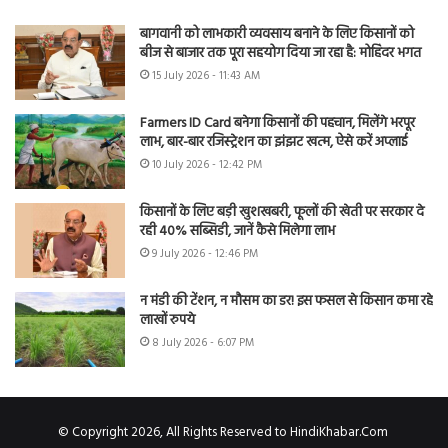
बागवानी को लाभकारी व्यवसाय बनाने के लिए किसानों को
बीज से बाजार तक पूरा सहयोग दिया जा रहा है: मोहिंदर भगत
15 July 2026 - 11:43 AM
Farmers ID Card बनेगा किसानों की पहचान, मिलेंगे भरपूर
लाभ, बार-बार रजिस्ट्रेशन का झंझट खत्म, ऐसे करें अप्लाई
10 July 2026 - 12:42 PM
किसानों के लिए बड़ी खुशखबरी, फूलों की खेती पर सरकार दे
रही 40% सब्सिडी, जानें कैसे मिलेगा लाभ
9 July 2026 - 12:46 PM
न मंडी की टेंशन, न मौसम का डर! इस फसल से किसान कमा रहे
लाखों रुपये
8 July 2026 - 6:07 PM
© Copyright 2026, All Rights Reserved to HindiKhabar.Com