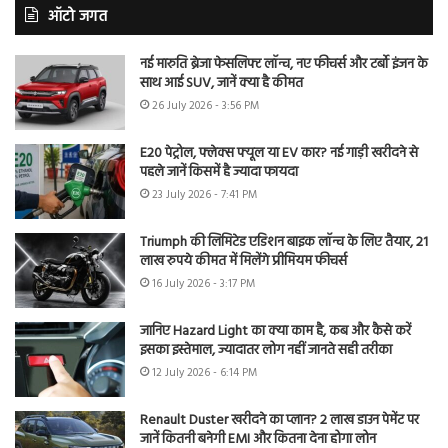
ऑटो जगत
नई मारुति ब्रेजा फेसलिफ्ट लॉन्च, नए फीचर्स और टर्बो इंजन के
साथ आई SUV, जानें क्या है कीमत
26 July 2026 - 3:56 PM
E20 पेट्रोल, फ्लेक्स फ्यूल या EV कार? नई गाड़ी खरीदने से
पहले जानें किसमें है ज्यादा फायदा
23 July 2026 - 7:41 PM
Triumph की लिमिटेड एडिशन बाइक लॉन्च के लिए तैयार, 21
लाख रुपये कीमत में मिलेंगे प्रीमियम फीचर्स
16 July 2026 - 3:17 PM
जानिए Hazard Light का क्या काम है, कब और कैसे करें
इसका इस्तेमाल, ज्यादातर लोग नहीं जानते सही तरीका
12 July 2026 - 6:14 PM
Renault Duster खरीदने का प्लान? 2 लाख डाउन पेमेंट पर
जानें कितनी बनेगी EMI और कितना देना होगा लोन