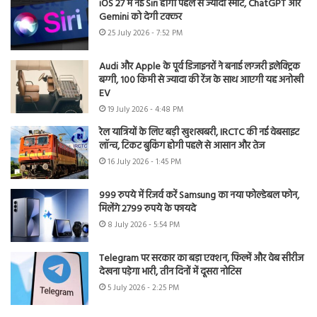
iOS 27 में नई Siri होगी पहले से ज्यादा स्मार्ट, ChatGPT और
Gemini को देगी टक्कर
25 July 2026 - 7:52 PM
Audi और Apple के पूर्व डिजाइनरों ने बनाई लग्जरी इलेक्ट्रिक
बग्गी, 100 किमी से ज्यादा की रेंज के साथ आएगी यह अनोखी
EV
19 July 2026 - 4:48 PM
रेल यात्रियों के लिए बड़ी खुशखबरी, IRCTC की नई वेबसाइट
लॉन्च, टिकट बुकिंग होगी पहले से आसान और तेज
16 July 2026 - 1:45 PM
999 रुपये में रिजर्व करें Samsung का नया फोल्डेबल फोन,
मिलेंगे 2799 रुपये के फायदे
8 July 2026 - 5:54 PM
Telegram पर सरकार का बड़ा एक्शन, फिल्में और वेब सीरीज
देखना पड़ेगा भारी, तीन दिनों में दूसरा नोटिस
5 July 2026 - 2:25 PM