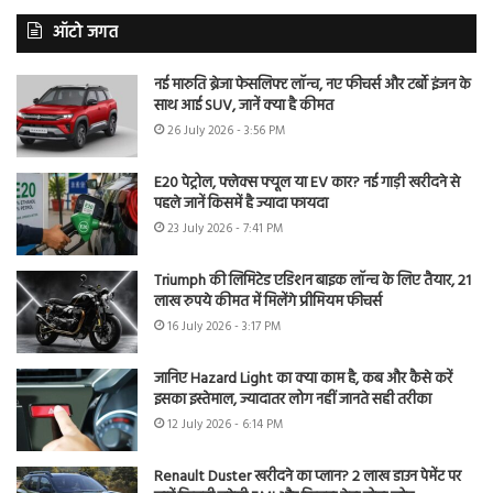
ऑटो जगत
नई मारुति ब्रेजा फेसलिफ्ट लॉन्च, नए फीचर्स और टर्बो इंजन के
साथ आई SUV, जानें क्या है कीमत
26 July 2026 - 3:56 PM
E20 पेट्रोल, फ्लेक्स फ्यूल या EV कार? नई गाड़ी खरीदने से
पहले जानें किसमें है ज्यादा फायदा
23 July 2026 - 7:41 PM
Triumph की लिमिटेड एडिशन बाइक लॉन्च के लिए तैयार, 21
लाख रुपये कीमत में मिलेंगे प्रीमियम फीचर्स
16 July 2026 - 3:17 PM
जानिए Hazard Light का क्या काम है, कब और कैसे करें
इसका इस्तेमाल, ज्यादातर लोग नहीं जानते सही तरीका
12 July 2026 - 6:14 PM
Renault Duster खरीदने का प्लान? 2 लाख डाउन पेमेंट पर