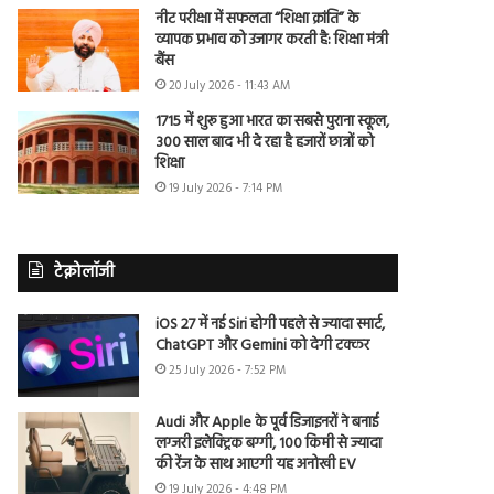
नीट परीक्षा में सफलता “शिक्षा क्रांति” के
व्यापक प्रभाव को उजागर करती है: शिक्षा मंत्री
बैंस
20 July 2026 - 11:43 AM
1715 में शुरू हुआ भारत का सबसे पुराना स्कूल,
300 साल बाद भी दे रहा है हजारों छात्रों को
शिक्षा
19 July 2026 - 7:14 PM
टेक्नोलॉजी
iOS 27 में नई Siri होगी पहले से ज्यादा स्मार्ट,
ChatGPT और Gemini को देगी टक्कर
25 July 2026 - 7:52 PM
Audi और Apple के पूर्व डिजाइनरों ने बनाई
लग्जरी इलेक्ट्रिक बग्गी, 100 किमी से ज्यादा
की रेंज के साथ आएगी यह अनोखी EV
19 July 2026 - 4:48 PM