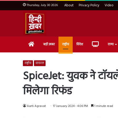
Thursday, July 30 2026
About
Privacy Policy
Video
Home
Live
बड़ी ख़बर
राष्ट्रीय
विदेश
राज्य
TV
राष्ट्रीय
वायरल
SpiceJet: युवक ने टॉयल
मिलेगा रिफंड
Aarti Agravat
17 January 2024 - 4:06 PM
1 minute read