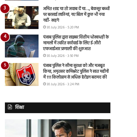
अमित शाह या तो जवाब दें या…., बेकसूर बच्चों
पर बरसाई लाठियां, नए बिल में कुछ भी नया
नहीं- खड़गे
30 July 2026 - 5:20 PM
पंजाब पुलिस द्वारा साइबर वित्तीय धोखाधड़ी के
मामलों में त्वरित कार्रवाई के लिए ई-ज़ीरो
एफआईआर प्रणाली की शुरुआत
30 July 2026 - 3:50 PM
पंजाब पुलिस ने सीमा सुरक्षा को और मजबूत
किया, अमृतसर कमिश्नरेट पुलिस ने सात महीनों
में 111 किलोग्राम से अधिक हेरोइन बरामद की
30 July 2026 - 3:24 PM
शिक्षा