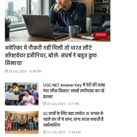
वायरल
अमेरिका में नौकरी नहीं मिली तो भारत लौटे
सॉफ्टवेयर इंजीनियर, बोले- संघर्ष ने बहुत कुछ
सिखाया
29 July 2026 - 8:00 PM
UGC NET Answer Key में देरी की वजह
पेपर लीक विवाद? लाखों उम्मीदवार कर रहे
इंतजार
26 July 2026 - 6:11 PM
SC छात्रों के लिए बड़ा अपडेट! 15 अगस्त से
पहले कर लें ये काम, वरना अटक सकती है
स्कॉलरशिप
22 July 2026 - 11:54 AM