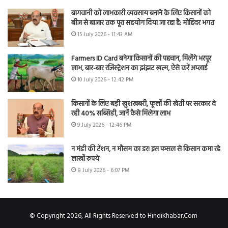
बागवानी को लाभकारी व्यवसाय बनाने के लिए किसानों को
बीज से बाजार तक पूरा सहयोग दिया जा रहा है: मोहिंदर भगत
15 July 2026 - 11:43 AM
Farmers ID Card बनेगा किसानों की पहचान, मिलेंगे भरपूर
लाभ, बार-बार रजिस्ट्रेशन का झंझट खत्म, ऐसे करें अप्लाई
10 July 2026 - 12:42 PM
किसानों के लिए बड़ी खुशखबरी, फूलों की खेती पर सरकार दे
रही 40% सब्सिडी, जानें कैसे मिलेगा लाभ
9 July 2026 - 12:46 PM
न मंडी की टेंशन, न मौसम का डर! इस फसल से किसान कमा रहे
लाखों रुपये
8 July 2026 - 6:07 PM
© Copyright 2026, All Rights Reserved to HindiKhabar.Com