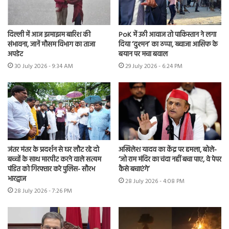
दिल्ली में आज झमाझम बारिश की
PoK में उठी आवाज तो पाकिस्तान ने लगा
संभावना, जानें मौसम विभाग का ताजा
दिया ‘दुश्मन’ का ठप्पा, ख्वाजा आसिफ के
अपडेट
बयान पर मचा बवाल
30 July 2026 - 9:34 AM
29 July 2026 - 6:24 PM
जंतर मंतर के प्रदर्शन से घर लौट रहे दो
अखिलेश यादव का केंद्र पर हमला, बोले-
बच्चों के साथ मारपीट करने वाले सत्यम
‘जो राम मंदिर का चंदा नहीं बचा पाए, वे पेपर
पंडित को गिरफ्तार करे पुलिस- सौरभ
कैसे बचाएंगे’
भारद्वाज
28 July 2026 - 4:08 PM
28 July 2026 - 7:26 PM