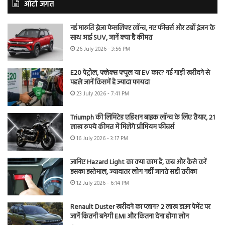
ऑटो जगत
नई मारुति ब्रेजा फेसलिफ्ट लॉन्च, नए फीचर्स और टर्बो इंजन के
साथ आई SUV, जानें क्या है कीमत
26 July 2026 - 3:56 PM
E20 पेट्रोल, फ्लेक्स फ्यूल या EV कार? नई गाड़ी खरीदने से
पहले जानें किसमें है ज्यादा फायदा
23 July 2026 - 7:41 PM
Triumph की लिमिटेड एडिशन बाइक लॉन्च के लिए तैयार, 21
लाख रुपये कीमत में मिलेंगे प्रीमियम फीचर्स
16 July 2026 - 3:17 PM
जानिए Hazard Light का क्या काम है, कब और कैसे करें
इसका इस्तेमाल, ज्यादातर लोग नहीं जानते सही तरीका
12 July 2026 - 6:14 PM
Renault Duster खरीदने का प्लान? 2 लाख डाउन पेमेंट पर
जानें कितनी बनेगी EMI और कितना देना होगा लोन