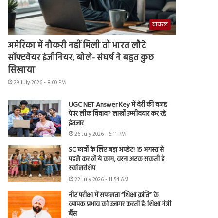
वायरल
अमेरिका में नौकरी नहीं मिली तो भारत लौटे
सॉफ्टवेयर इंजीनियर, बोले- संघर्ष ने बहुत कुछ
सिखाया
29 July 2026 - 8:00 PM
UGC NET Answer Key में देरी की वजह
पेपर लीक विवाद? लाखों उम्मीदवार कर रहे
इंतजार
26 July 2026 - 6:11 PM
SC छात्रों के लिए बड़ा अपडेट! 15 अगस्त से
पहले कर लें ये काम, वरना अटक सकती है
स्कॉलरशिप
22 July 2026 - 11:54 AM
नीट परीक्षा में सफलता “शिक्षा क्रांति” के
व्यापक प्रभाव को उजागर करती है: शिक्षा मंत्री
बैंस