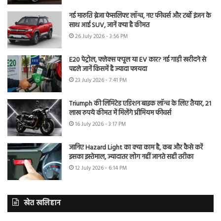
नई मारुति ब्रेजा फेसलिफ्ट लॉन्च, नए फीचर्स और टर्बो इंजन के
साथ आई SUV, जानें क्या है कीमत
26 July 2026 - 3:56 PM
E20 पेट्रोल, फ्लेक्स फ्यूल या EV कार? नई गाड़ी खरीदने से
पहले जानें किसमें है ज्यादा फायदा
23 July 2026 - 7:41 PM
Triumph की लिमिटेड एडिशन बाइक लॉन्च के लिए तैयार, 21
लाख रुपये कीमत में मिलेंगे प्रीमियम फीचर्स
16 July 2026 - 3:17 PM
जानिए Hazard Light का क्या काम है, कब और कैसे करें
इसका इस्तेमाल, ज्यादातर लोग नहीं जानते सही तरीका
12 July 2026 - 6:14 PM
खेत खलिहान