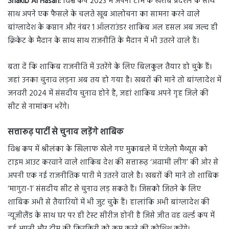
Shakib Al Hasan:
विश्व कप 2023 में अपनी टीम के खराब प्रदर्शन के साथ
साथ अपने एक फैसले के चलते खूब आलोचना का सामना करने वाले
बांग्लादेश के कप्तान और नंबर 1 ऑलराउंडर शाकिब अल हसल अब जल्द ही
क्रिकेट के मैदान के साथ साथ राजनीति के मैदान में भी उतरने वाले हैं।
बता दें कि शाकिब राजनीति में उतरेंगे के लिए बिलकुल तैयार हो चुके हैं।
जहां उनका चुनाव लड़ना अब तय हो गया है। खबरों की माने तो बांग्लादेश में
जनवरी 2024 में संसदीय चुनाव होने है, जहां शाकिब अपने गृह जिले की
सीट से नामांकन भरेंगे।
सत्तारूढ़ पार्टी से चुनाव लड़ेंगे शाबिक
विश्व कप में श्रीलंका के खिलाफ खेले गए मुकाबले में एंजेलो मैथ्यूस को
टाइम आउट करवाने वाले शाकिब देश की सत्तारूढ़ ‘अवामी लीग’ की ओर से
अपनी एक नई राजनीतिक पारी मे उतरने वाले है। खबरों की माने तो शाबिक
‘मागुरा-1’ संसदीय सीट से चुनाव लड़ सकते हैं। जिसको जितने के लिए
शाबिक अभी से तैयारियों में भी जुट चुके हैं। हालांकि अभी बांग्लादेश की
न्यूजीलैंड के साथ घर पर ही टेस्ट सीरीज होनी है जिसे जीत वह वर्ल्ड कप में
हुई अपनी और टीम की किरकिरी को कम करने की कोशिश करेंगे।