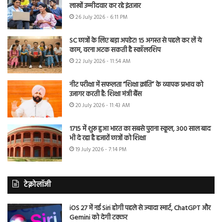
लाखों उम्मीदवार कर रहे इंतजार
26 July 2026 - 6:11 PM
SC छात्रों के लिए बड़ा अपडेट! 15 अगस्त से पहले कर लें ये
काम, वरना अटक सकती है स्कॉलरशिप
22 July 2026 - 11:54 AM
नीट परीक्षा में सफलता “शिक्षा क्रांति” के व्यापक प्रभाव को
उजागर करती है: शिक्षा मंत्री बैंस
20 July 2026 - 11:43 AM
1715 में शुरू हुआ भारत का सबसे पुराना स्कूल, 300 साल बाद
भी दे रहा है हजारों छात्रों को शिक्षा
19 July 2026 - 7:14 PM
टेक्नोलॉजी
iOS 27 में नई Siri होगी पहले से ज्यादा स्मार्ट, ChatGPT और
Gemini को देगी टक्कर