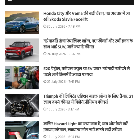
Honda City और Verna की बढ़ी टेंशन, नए अवतार में आ
रही Skoda Slavia Facelift
30 July 2026 - 7:48 PM
नई मारुति ब्रेजा फेसलिफ्ट लॉन्च, नए फीचर्स और टर्बो इंजन के
साथ आई SUV, जानें क्या है कीमत
26 July 2026 - 3:56 PM
E20 पेट्रोल, फ्लेक्स फ्यूल या EV कार? नई गाड़ी खरीदने से
पहले जानें किसमें है ज्यादा फायदा
23 July 2026 - 7:41 PM
Triumph की लिमिटेड एडिशन बाइक लॉन्च के लिए तैयार, 21
लाख रुपये कीमत में मिलेंगे प्रीमियम फीचर्स
16 July 2026 - 3:17 PM
जानिए Hazard Light का क्या काम है, कब और कैसे करें
इसका इस्तेमाल, ज्यादातर लोग नहीं जानते सही तरीका
12 July 2026 - 6:14 PM