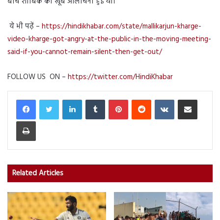
बीच शाबिक की खूब आलोचना हुई थी।
ये भी पढ़ें –
https://hindikhabar.com/state/mallikarjun-kharge-
video-kharge-got-angry-at-the-public-in-the-moving-meeting-
said-if-you-cannot-remain-silent-then-get-out/
FOLLOW US ON –
https://twitter.com/HindiKhabar
LinkedIn
Tumblr
Pinterest
Reddit
VKontakte
Share via Email
Print
Related Articles