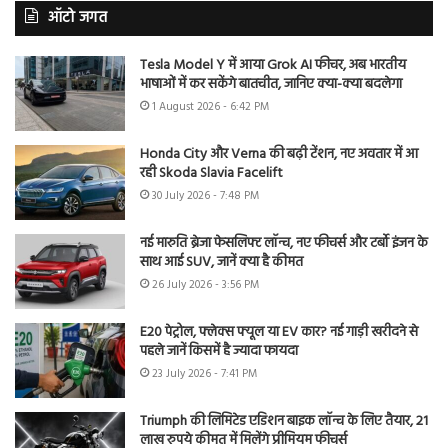
ऑटो जगत
Tesla Model Y में आया Grok AI फीचर, अब भारतीय
भाषाओं में कर सकेंगे बातचीत, जानिए क्या-क्या बदलेगा
1 August 2026 - 6:42 PM
Honda City और Verna की बढ़ी टेंशन, नए अवतार में आ
रही Skoda Slavia Facelift
30 July 2026 - 7:48 PM
नई मारुति ब्रेजा फेसलिफ्ट लॉन्च, नए फीचर्स और टर्बो इंजन के
साथ आई SUV, जानें क्या है कीमत
26 July 2026 - 3:56 PM
E20 पेट्रोल, फ्लेक्स फ्यूल या EV कार? नई गाड़ी खरीदने से
पहले जानें किसमें है ज्यादा फायदा
23 July 2026 - 7:41 PM
Triumph की लिमिटेड एडिशन बाइक लॉन्च के लिए तैयार, 21
लाख रुपये कीमत में मिलेंगे प्रीमियम फीचर्स