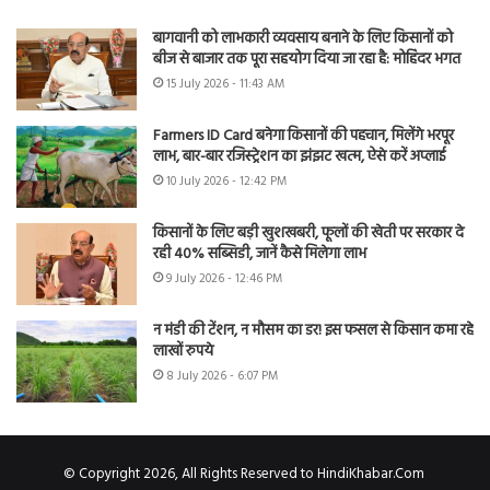
बागवानी को लाभकारी व्यवसाय बनाने के लिए किसानों को
बीज से बाजार तक पूरा सहयोग दिया जा रहा है: मोहिंदर भगत
15 July 2026 - 11:43 AM
Farmers ID Card बनेगा किसानों की पहचान, मिलेंगे भरपूर
लाभ, बार-बार रजिस्ट्रेशन का झंझट खत्म, ऐसे करें अप्लाई
10 July 2026 - 12:42 PM
किसानों के लिए बड़ी खुशखबरी, फूलों की खेती पर सरकार दे
रही 40% सब्सिडी, जानें कैसे मिलेगा लाभ
9 July 2026 - 12:46 PM
न मंडी की टेंशन, न मौसम का डर! इस फसल से किसान कमा रहे
लाखों रुपये
8 July 2026 - 6:07 PM
© Copyright 2026, All Rights Reserved to HindiKhabar.Com