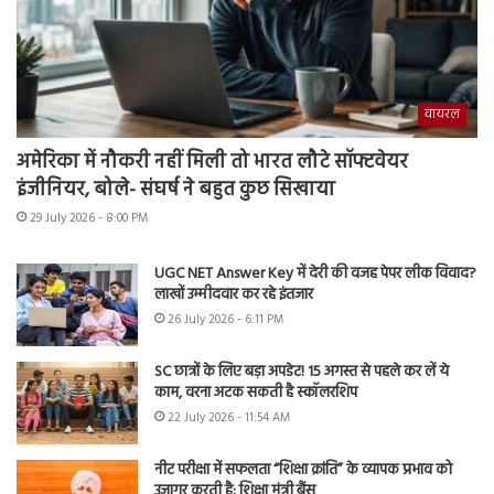
वायरल
अमेरिका में नौकरी नहीं मिली तो भारत लौटे सॉफ्टवेयर
इंजीनियर, बोले- संघर्ष ने बहुत कुछ सिखाया
29 July 2026 - 8:00 PM
UGC NET Answer Key में देरी की वजह पेपर लीक विवाद?
लाखों उम्मीदवार कर रहे इंतजार
26 July 2026 - 6:11 PM
SC छात्रों के लिए बड़ा अपडेट! 15 अगस्त से पहले कर लें ये
काम, वरना अटक सकती है स्कॉलरशिप
22 July 2026 - 11:54 AM
नीट परीक्षा में सफलता “शिक्षा क्रांति” के व्यापक प्रभाव को
उजागर करती है: शिक्षा मंत्री बैंस