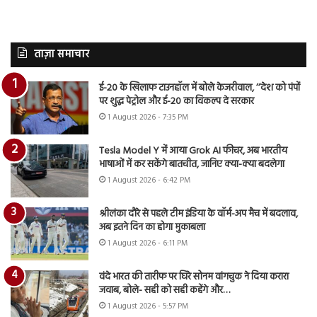
ताज़ा समाचार
ई-20 के खिलाफ टाउनहॉल में बोले केजरीवाल, ‘‘देश को पंपों
पर शुद्ध पेट्रोल और ई-20 का विकल्प दे सरकार
1 August 2026 - 7:35 PM
Tesla Model Y में आया Grok AI फीचर, अब भारतीय
भाषाओं में कर सकेंगे बातचीत, जानिए क्या-क्या बदलेगा
1 August 2026 - 6:42 PM
श्रीलंका दौरे से पहले टीम इंडिया के वॉर्म-अप मैच में बदलाव,
अब इतने दिन का होगा मुकाबला
1 August 2026 - 6:11 PM
वंदे भारत की तारीफ पर घिरे सोनम वांगचुक ने दिया करारा
जवाब, बोले- सही को सही कहेंगे और…
1 August 2026 - 5:57 PM