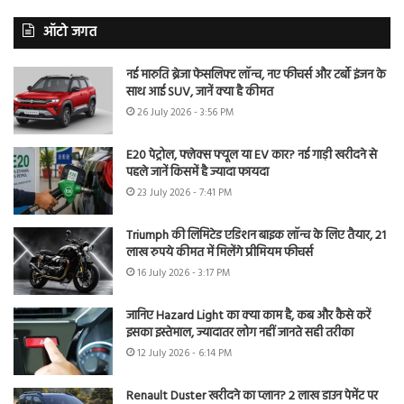
ऑटो जगत
नई मारुति ब्रेजा फेसलिफ्ट लॉन्च, नए फीचर्स और टर्बो इंजन के
साथ आई SUV, जानें क्या है कीमत
26 July 2026 - 3:56 PM
E20 पेट्रोल, फ्लेक्स फ्यूल या EV कार? नई गाड़ी खरीदने से
पहले जानें किसमें है ज्यादा फायदा
23 July 2026 - 7:41 PM
Triumph की लिमिटेड एडिशन बाइक लॉन्च के लिए तैयार, 21
लाख रुपये कीमत में मिलेंगे प्रीमियम फीचर्स
16 July 2026 - 3:17 PM
जानिए Hazard Light का क्या काम है, कब और कैसे करें
इसका इस्तेमाल, ज्यादातर लोग नहीं जानते सही तरीका
12 July 2026 - 6:14 PM
Renault Duster खरीदने का प्लान? 2 लाख डाउन पेमेंट पर