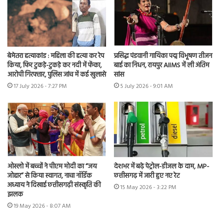
बेमेतरा हत्याकांड : महिला की हत्या कर रेप
प्रसिद्ध पंडवानी गायिका पद्म विभूषण तीजन
किया, फिर टुकड़े-टुकड़े कर नदी में फेंका,
बाई का निधन, रायपुर AIIMS में ली अंतिम
आरोपी गिरफ्तार, पुलिस जांच में कई खुलासे
सांस
17 July 2026 - 7:27 PM
5 July 2026 - 9:01 AM
ओस्लो में बच्चों ने पीएम मोदी का “जय
देशभर में बढ़े पेट्रोल-डीजल के दाम, MP-
जोहार” से किया स्वागत, नाचा नॉर्डिक
छत्तीसगढ़ में जारी हुए नए रेट
अध्याय ने दिखाई छत्तीसगढ़ी संस्कृति की
15 May 2026 - 3:22 PM
झलक
19 May 2026 - 8:07 AM