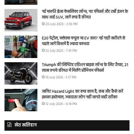
नई मारुति ब्रेजा फेसलिफ्ट लॉन्च, नए फीचर्स और टर्बो इंजन के
साथ आई SUV, जानें क्या है कीमत
26 July 2026 - 3:56 PM
E20 पेट्रोल, फ्लेक्स फ्यूल या EV कार? नई गाड़ी खरीदने से
पहले जानें किसमें है ज्यादा फायदा
23 July 2026 - 7:41 PM
Triumph की लिमिटेड एडिशन बाइक लॉन्च के लिए तैयार, 21
लाख रुपये कीमत में मिलेंगे प्रीमियम फीचर्स
16 July 2026 - 3:17 PM
जानिए Hazard Light का क्या काम है, कब और कैसे करें
इसका इस्तेमाल, ज्यादातर लोग नहीं जानते सही तरीका
12 July 2026 - 6:14 PM
खेत खलिहान