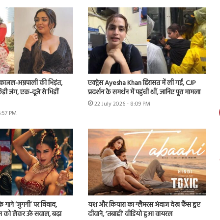
ं काजल-अम्रपाली की भिड़ंत,
एक्ट्रेस Ayesha Khan हिरासत में ली गईं, CJP
़ी जंग, एक-दूजे से भिड़ीं
प्रदर्शन के समर्थन में पहुंची थीं, जानिए पूरा मामला
22 July 2026 - 8:09 PM
6:57 PM
े गाने ‘जुगनी’ पर विवाद,
यश और कियारा का ग्लैमरस अंदाज देख फैंस हुए
न को लेकर उठे सवाल, बढ़ा
दीवाने, ‘तबाही’ वीडियो हुआ वायरल