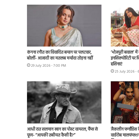
कंगना रनौत का विवादित बयान पर पलटवार,
‘भोजपुरी बवाल’ मे
बोलीं- आजादी का मतलब मर्यादा तोड़ना नहीं
इनसिक्योरिटी पर छिड
हसिनाएं
29 July 2026 - 7:00 PM
25 July 2026 - 
आधी रात सलमान खान का पोस्ट वायरल, फैंस से
जैकलीन फर्नांडिस क
पूछा- “आपकी तबीयत कैसी है?”
वार्डरोब मालफंक्श