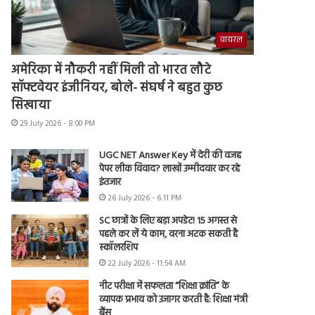
वायरल
अमेरिका में नौकरी नहीं मिली तो भारत लौटे
सॉफ्टवेयर इंजीनियर, बोले- संघर्ष ने बहुत कुछ
सिखाया
29 July 2026 - 8:00 PM
UGC NET Answer Key में देरी की वजह
पेपर लीक विवाद? लाखों उम्मीदवार कर रहे
इंतजार
26 July 2026 - 6:11 PM
SC छात्रों के लिए बड़ा अपडेट! 15 अगस्त से
पहले कर लें ये काम, वरना अटक सकती है
स्कॉलरशिप
22 July 2026 - 11:54 AM
नीट परीक्षा में सफलता “शिक्षा क्रांति” के
व्यापक प्रभाव को उजागर करती है: शिक्षा मंत्री
बैंस