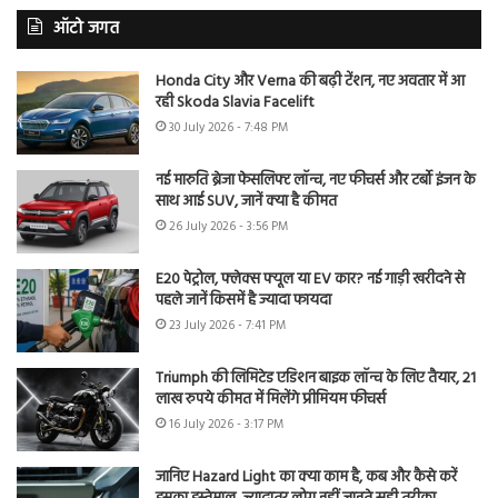
ऑटो जगत
Honda City और Verna की बढ़ी टेंशन, नए अवतार में आ
रही Skoda Slavia Facelift
30 July 2026 - 7:48 PM
नई मारुति ब्रेजा फेसलिफ्ट लॉन्च, नए फीचर्स और टर्बो इंजन के
साथ आई SUV, जानें क्या है कीमत
26 July 2026 - 3:56 PM
E20 पेट्रोल, फ्लेक्स फ्यूल या EV कार? नई गाड़ी खरीदने से
पहले जानें किसमें है ज्यादा फायदा
23 July 2026 - 7:41 PM
Triumph की लिमिटेड एडिशन बाइक लॉन्च के लिए तैयार, 21
लाख रुपये कीमत में मिलेंगे प्रीमियम फीचर्स
16 July 2026 - 3:17 PM
जानिए Hazard Light का क्या काम है, कब और कैसे करें