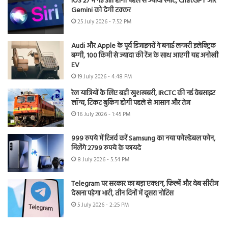
iOS 27 में नई Siri होगी पहले से ज्यादा स्मार्ट, ChatGPT और
Gemini को देगी टक्कर
25 July 2026 - 7:52 PM
Audi और Apple के पूर्व डिजाइनरों ने बनाई लग्जरी इलेक्ट्रिक
बग्गी, 100 किमी से ज्यादा की रेंज के साथ आएगी यह अनोखी
EV
19 July 2026 - 4:48 PM
रेल यात्रियों के लिए बड़ी खुशखबरी, IRCTC की नई वेबसाइट
लॉन्च, टिकट बुकिंग होगी पहले से आसान और तेज
16 July 2026 - 1:45 PM
999 रुपये में रिजर्व करें Samsung का नया फोल्डेबल फोन,
मिलेंगे 2799 रुपये के फायदे
8 July 2026 - 5:54 PM
Telegram पर सरकार का बड़ा एक्शन, फिल्में और वेब सीरीज
देखना पड़ेगा भारी, तीन दिनों में दूसरा नोटिस
5 July 2026 - 2:25 PM