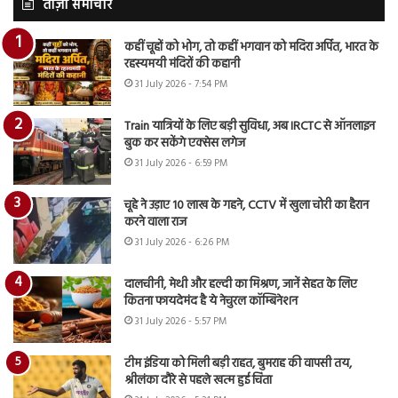
ताज़ा समाचार
कहीं चूहों को भोग, तो कहीं भगवान को मदिरा अर्पित, भारत के
रहस्यमयी मंदिरों की कहानी
31 July 2026 - 7:54 PM
Train यात्रियों के लिए बड़ी सुविधा, अब IRCTC से ऑनलाइन
बुक कर सकेंगे एक्सेस लगेज
31 July 2026 - 6:59 PM
चूहे ने उड़ाए 10 लाख के गहने, CCTV में खुला चोरी का हैरान
करने वाला राज
31 July 2026 - 6:26 PM
दालचीनी, मेथी और हल्दी का मिश्रण, जानें सेहत के लिए
कितना फायदेमंद है ये नेचुरल कॉम्बिनेशन
31 July 2026 - 5:57 PM
टीम इंडिया को मिली बड़ी राहत, बुमराह की वापसी तय,
श्रीलंका दौरे से पहले खत्म हुई चिंता