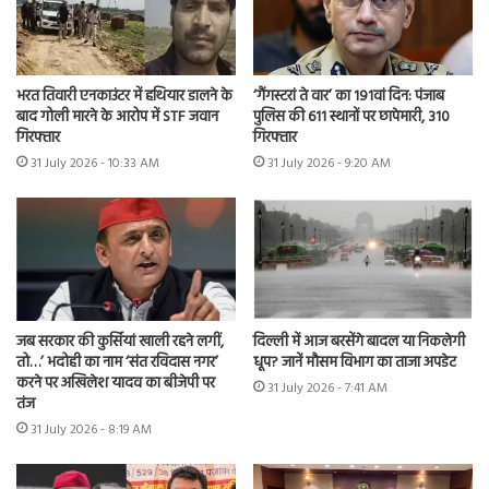
भरत तिवारी एनकाउंटर में हथियार डालने के
‘गैंगस्टरां ते वार’ का 191वां दिन: पंजाब
बाद गोली मारने के आरोप में STF जवान
पुलिस की 611 स्थानों पर छापेमारी, 310
गिरफ्तार
गिरफ्तार
31 July 2026 - 10:33 AM
31 July 2026 - 9:20 AM
जब सरकार की कुर्सियां खाली रहने लगीं,
दिल्ली में आज बरसेंगे बादल या निकलेगी
तो…’ भदोही का नाम ‘संत रविदास नगर’
धूप? जानें मौसम विभाग का ताजा अपडेट
करने पर अखिलेश यादव का बीजेपी पर
31 July 2026 - 7:41 AM
तंज
31 July 2026 - 8:19 AM