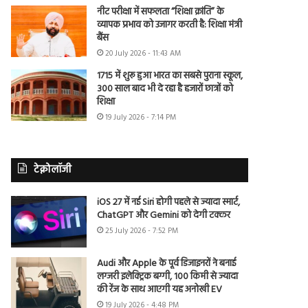
नीट परीक्षा में सफलता “शिक्षा क्रांति” के
व्यापक प्रभाव को उजागर करती है: शिक्षा मंत्री
बैंस
20 July 2026 - 11:43 AM
1715 में शुरू हुआ भारत का सबसे पुराना स्कूल,
300 साल बाद भी दे रहा है हजारों छात्रों को
शिक्षा
19 July 2026 - 7:14 PM
टेक्नोलॉजी
iOS 27 में नई Siri होगी पहले से ज्यादा स्मार्ट,
ChatGPT और Gemini को देगी टक्कर
25 July 2026 - 7:52 PM
Audi और Apple के पूर्व डिजाइनरों ने बनाई
लग्जरी इलेक्ट्रिक बग्गी, 100 किमी से ज्यादा
की रेंज के साथ आएगी यह अनोखी EV
19 July 2026 - 4:48 PM