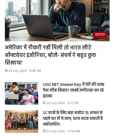
वायरल
अमेरिका में नौकरी नहीं मिली तो भारत लौटे
सॉफ्टवेयर इंजीनियर, बोले- संघर्ष ने बहुत कुछ
सिखाया
29 July 2026 - 8:00 PM
UGC NET Answer Key में देरी की वजह
पेपर लीक विवाद? लाखों उम्मीदवार कर रहे
इंतजार
26 July 2026 - 6:11 PM
SC छात्रों के लिए बड़ा अपडेट! 15 अगस्त से
पहले कर लें ये काम, वरना अटक सकती है
स्कॉलरशिप
22 July 2026 - 11:54 AM