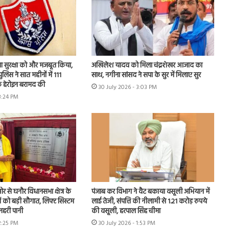
मा सुरक्षा को और मजबूत किया,
अखिलेश यादव को मिला चंद्रशेखर आजाद का
ुलिस ने सात महीनों में 111
साथ, नगीना सांसद ने सपा के सुर में मिलाए सुर
क हेरोइन बरामद की
30 July 2026 - 3:03 PM
3:24 PM
 से घनौर विधानसभा क्षेत्र के
पंजाब कर विभाग ने वैट बकाया वसूली अभियान में
ों को बड़ी सौगात, लिफ्ट सिस्टम
लाई तेजी, संपत्ति की नीलामी से 1.21 करोड़ रुपये
नहरी पानी
की वसूली, हरपाल सिंह चीमा
2:25 PM
30 July 2026 - 1:53 PM