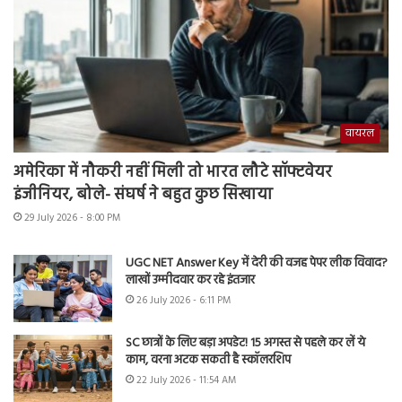
वायरल
अमेरिका में नौकरी नहीं मिली तो भारत लौटे सॉफ्टवेयर
इंजीनियर, बोले- संघर्ष ने बहुत कुछ सिखाया
29 July 2026 - 8:00 PM
UGC NET Answer Key में देरी की वजह पेपर लीक विवाद?
लाखों उम्मीदवार कर रहे इंतजार
26 July 2026 - 6:11 PM
SC छात्रों के लिए बड़ा अपडेट! 15 अगस्त से पहले कर लें ये
काम, वरना अटक सकती है स्कॉलरशिप
22 July 2026 - 11:54 AM