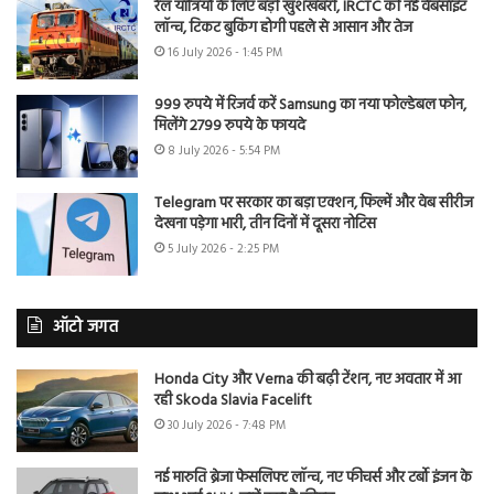
रेल यात्रियों के लिए बड़ी खुशखबरी, IRCTC की नई वेबसाइट
लॉन्च, टिकट बुकिंग होगी पहले से आसान और तेज
16 July 2026 - 1:45 PM
999 रुपये में रिजर्व करें Samsung का नया फोल्डेबल फोन,
मिलेंगे 2799 रुपये के फायदे
8 July 2026 - 5:54 PM
Telegram पर सरकार का बड़ा एक्शन, फिल्में और वेब सीरीज
देखना पड़ेगा भारी, तीन दिनों में दूसरा नोटिस
5 July 2026 - 2:25 PM
ऑटो जगत
Honda City और Verna की बढ़ी टेंशन, नए अवतार में आ
रही Skoda Slavia Facelift
30 July 2026 - 7:48 PM
नई मारुति ब्रेजा फेसलिफ्ट लॉन्च, नए फीचर्स और टर्बो इंजन के