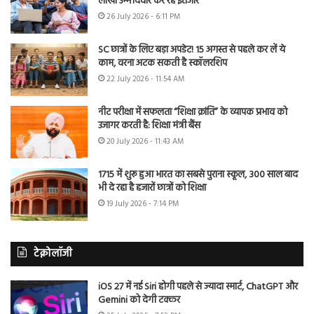
लाखों उम्मीदवार कर रहे इंतजार
26 July 2026 - 6:11 PM
SC छात्रों के लिए बड़ा अपडेट! 15 अगस्त से पहले कर लें ये
काम, वरना अटक सकती है स्कॉलरशिप
22 July 2026 - 11:54 AM
नीट परीक्षा में सफलता “शिक्षा क्रांति” के व्यापक प्रभाव को
उजागर करती है: शिक्षा मंत्री बैंस
20 July 2026 - 11:43 AM
1715 में शुरू हुआ भारत का सबसे पुराना स्कूल, 300 साल बाद
भी दे रहा है हजारों छात्रों को शिक्षा
19 July 2026 - 7:14 PM
टेक्नोलॉजी
iOS 27 में नई Siri होगी पहले से ज्यादा स्मार्ट, ChatGPT और
Gemini को देगी टक्कर