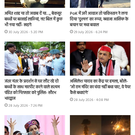
अमित शाह या तो जवाब दें या…., बेकसूर
PoK में उठी आवाज तो पाकिस्तान ने लगा
बच्चों पर बरसाई लाठियां, नए बिल में कुछ
दिया ‘दुश्मन’ का ठप्पा, ख्वाजा आसिफ के
भी नया नहीं- खड़गे
बयान पर मचा बवाल
30 July 2026 - 5:20 PM
29 July 2026 - 6:24 PM
जंतर मंतर के प्रदर्शन से घर लौट रहे दो
अखिलेश यादव का केंद्र पर हमला, बोले-
बच्चों के साथ मारपीट करने वाले सत्यम
‘जो राम मंदिर का चंदा नहीं बचा पाए, वे पेपर
पंडित को गिरफ्तार करे पुलिस- सौरभ
कैसे बचाएंगे’
भारद्वाज
28 July 2026 - 4:08 PM
28 July 2026 - 7:26 PM