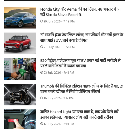
Honda City और Verna की बढ़ी टेंशन, नए अवतार में आ
रही Skoda Slavia Facelift
30 July 2026 - 7:48 PM
नई मारुति ब्रेजा फेसलिफ्ट लॉन्च, नए फीचर्स और टर्बो इंजन के
साथ आई SUV, जानें क्या है कीमत
26 July 2026 - 3:56 PM
E20 पेट्रोल, फ्लेक्स फ्यूल या EV कार? नई गाड़ी खरीदने से
पहले जानें किसमें है ज्यादा फायदा
23 July 2026 - 7:41 PM
Triumph की लिमिटेड एडिशन बाइक लॉन्च के लिए तैयार, 21
लाख रुपये कीमत में मिलेंगे प्रीमियम फीचर्स
16 July 2026 - 3:17 PM
जानिए Hazard Light का क्या काम है, कब और कैसे करें
इसका इस्तेमाल, ज्यादातर लोग नहीं जानते सही तरीका
12 July 2026 - 6:14 PM