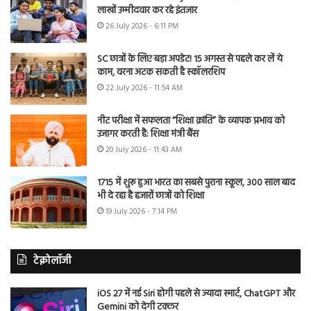
लाखों उम्मीदवार कर रहे इंतजार
26 July 2026 - 6:11 PM
SC छात्रों के लिए बड़ा अपडेट! 15 अगस्त से पहले कर लें ये
काम, वरना अटक सकती है स्कॉलरशिप
22 July 2026 - 11:54 AM
नीट परीक्षा में सफलता “शिक्षा क्रांति” के व्यापक प्रभाव को
उजागर करती है: शिक्षा मंत्री बैंस
20 July 2026 - 11:43 AM
1715 में शुरू हुआ भारत का सबसे पुराना स्कूल, 300 साल बाद
भी दे रहा है हजारों छात्रों को शिक्षा
19 July 2026 - 7:14 PM
टेक्नोलॉजी
iOS 27 में नई Siri होगी पहले से ज्यादा स्मार्ट, ChatGPT और
Gemini को देगी टक्कर