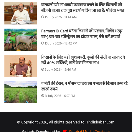
बागवानी को लाभकारी व्यवसाय बनाने के लिए किसानों को
बीज से बाजार तक पूरा सहयोग दिया जा रहा है: मोहिंदर भगत
15 July 2026 - 11:43 AM
Farmers ID Card बनेगा किसानों की पहचान, मिलेंगे भरपूर
लाभ, बार-बार रजिस्ट्रेशन का झंझट खत्म, ऐसे करें अप्लाई
10 July 2026 - 12:42 PM
किसानों के लिए बड़ी खुशखबरी, फूलों की खेती पर सरकार दे
रही 40% सब्सिडी, जानें कैसे मिलेगा लाभ
9 July 2026 - 12:46 PM
न मंडी की टेंशन, न मौसम का डर! इस फसल से किसान कमा रहे
लाखों रुपये
8 July 2026 - 6:07 PM
© Copyright 2026, All Rights Reserved to HindiKhabar.Com
Website Developed by
Prabhat Media Creations