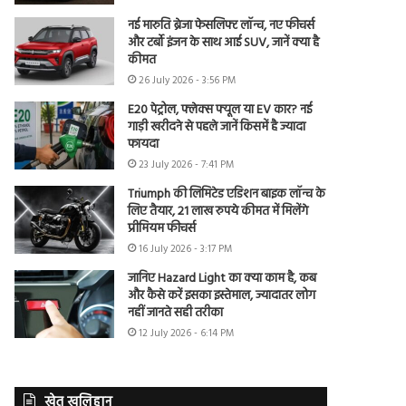
नई मारुति ब्रेजा फेसलिफ्ट लॉन्च, नए फीचर्स
और टर्बो इंजन के साथ आई SUV, जानें क्या है
कीमत
26 July 2026 - 3:56 PM
E20 पेट्रोल, फ्लेक्स फ्यूल या EV कार? नई
गाड़ी खरीदने से पहले जानें किसमें है ज्यादा
फायदा
23 July 2026 - 7:41 PM
Triumph की लिमिटेड एडिशन बाइक लॉन्च के
लिए तैयार, 21 लाख रुपये कीमत में मिलेंगे
प्रीमियम फीचर्स
16 July 2026 - 3:17 PM
जानिए Hazard Light का क्या काम है, कब
और कैसे करें इसका इस्तेमाल, ज्यादातर लोग
नहीं जानते सही तरीका
12 July 2026 - 6:14 PM
खेत खलिहान