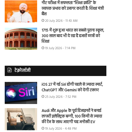
नीट परीक्षा में सफलता “शिक्षा क्रांति” के
व्यापक प्रभाव को उजागर करती है: शिक्षा मंत्री
बैंस
20 July 2026 - 11:43 AM
1715 में शुरू हुआ भारत का सबसे पुराना स्कूल,
300 साल बाद भी दे रहा है हजारों छात्रों को
शिक्षा
19 July 2026 - 7:14 PM
टेक्नोलॉजी
iOS 27 में नई Siri होगी पहले से ज्यादा स्मार्ट,
ChatGPT और Gemini को देगी टक्कर
25 July 2026 - 7:52 PM
Audi और Apple के पूर्व डिजाइनरों ने बनाई
लग्जरी इलेक्ट्रिक बग्गी, 100 किमी से ज्यादा
की रेंज के साथ आएगी यह अनोखी EV
19 July 2026 - 4:48 PM