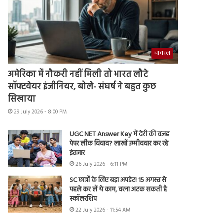
वायरल
अमेरिका में नौकरी नहीं मिली तो भारत लौटे
सॉफ्टवेयर इंजीनियर, बोले- संघर्ष ने बहुत कुछ
सिखाया
29 July 2026 - 8:00 PM
UGC NET Answer Key में देरी की वजह
पेपर लीक विवाद? लाखों उम्मीदवार कर रहे
इंतजार
26 July 2026 - 6:11 PM
SC छात्रों के लिए बड़ा अपडेट! 15 अगस्त से
पहले कर लें ये काम, वरना अटक सकती है
स्कॉलरशिप
22 July 2026 - 11:54 AM