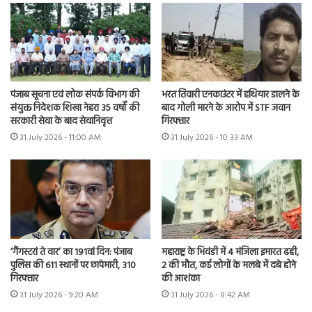
भरत तिवारी एनकाउंटर में हथियार डालने के
पंजाब सूचना एवं लोक संपर्क विभाग की
बाद गोली मारने के आरोप में STF जवान
संयुक्त निदेशक शिखा नेहरा 35 वर्षों की
गिरफ्तार
सरकारी सेवा के बाद सेवानिवृत्त
31 July 2026 - 10:33 AM
31 July 2026 - 11:00 AM
‘गैंगस्टरां ते वार’ का 191वां दिन: पंजाब
महाराष्ट्र के भिवंडी में 4 मंजिला इमारत ढही,
पुलिस की 611 स्थानों पर छापेमारी, 310
2 की मौत, कई लोगों के मलबे में दबे होने
गिरफ्तार
की आशंका
31 July 2026 - 9:20 AM
31 July 2026 - 8:42 AM