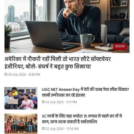
वायरल
अमेरिका में नौकरी नहीं मिली तो भारत लौटे सॉफ्टवेयर
इंजीनियर, बोले- संघर्ष ने बहुत कुछ सिखाया
29 July 2026 - 8:00 PM
UGC NET Answer Key में देरी की वजह पेपर लीक विवाद?
लाखों उम्मीदवार कर रहे इंतजार
26 July 2026 - 6:11 PM
SC छात्रों के लिए बड़ा अपडेट! 15 अगस्त से पहले कर लें ये
काम, वरना अटक सकती है स्कॉलरशिप
22 July 2026 - 11:54 AM