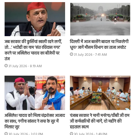
जब सरकार की कुर्सियां खाली रहने लगीं,
दिल्ली में आज बरसेंगे बादल या निकलेगी
तो…’ भदोही का नाम ‘संत रविदास नगर’
धूप? जानें मौसम विभाग का ताजा अपडेट
करने पर अखिलेश यादव का बीजेपी पर
31 July 2026 - 7:41 AM
तंज
31 July 2026 - 8:19 AM
अखिलेश यादव को मिला चंद्रशेखर आजाद
पंजाब सरकार ने मानी मनरेगा/वीबी जी राम
का साथ, नगीना सांसद ने सपा के सुर में
जी कर्मचारियों की मांगें, दो महीने की
मिलाए सुर
हड़ताल खत्म
30 July 2026 - 3:03 PM
30 July 2026 - 1:49 PM