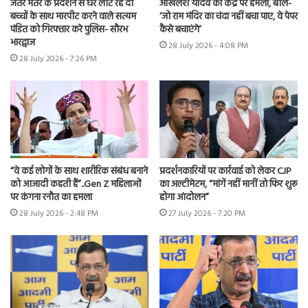
जंतर मंतर के प्रदर्शन से घर लौट रहे दो
अखिलेश यादव का केंद्र पर हमला, बोले-
बच्चों के साथ मारपीट करने वाले सत्यम
‘जो राम मंदिर का चंदा नहीं बचा पाए, वे पेपर
पंडित को गिरफ्तार करे पुलिस- सौरभ
कैसे बचाएंगे’
भारद्वाज
28 July 2026 - 4:08 PM
28 July 2026 - 7:26 PM
“वे कई लोगों के साथ शारीरिक संबंध बनाने
प्रदर्शनकारियों पर कार्रवाई को लेकर CJP
को आजादी कहती हैं”..Gen Z महिलाओं
का अल्टीमेटम, “मांगें नहीं मानीं तो फिर शुरू
पर कंगना रनौत का हमला
होगा आंदोलन”
28 July 2026 - 2:48 PM
27 July 2026 - 7:20 PM