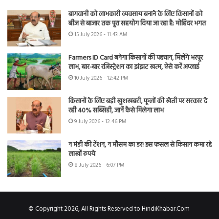
बागवानी को लाभकारी व्यवसाय बनाने के लिए किसानों को
बीज से बाजार तक पूरा सहयोग दिया जा रहा है: मोहिंदर भगत
15 July 2026 - 11:43 AM
Farmers ID Card बनेगा किसानों की पहचान, मिलेंगे भरपूर
लाभ, बार-बार रजिस्ट्रेशन का झंझट खत्म, ऐसे करें अप्लाई
10 July 2026 - 12:42 PM
किसानों के लिए बड़ी खुशखबरी, फूलों की खेती पर सरकार दे
रही 40% सब्सिडी, जानें कैसे मिलेगा लाभ
9 July 2026 - 12:46 PM
न मंडी की टेंशन, न मौसम का डर! इस फसल से किसान कमा रहे
लाखों रुपये
8 July 2026 - 6:07 PM
© Copyright 2026, All Rights Reserved to HindiKhabar.Com