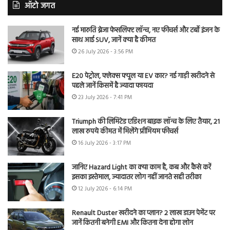
ऑटो जगत
नई मारुति ब्रेजा फेसलिफ्ट लॉन्च, नए फीचर्स और टर्बो इंजन के
साथ आई SUV, जानें क्या है कीमत
26 July 2026 - 3:56 PM
E20 पेट्रोल, फ्लेक्स फ्यूल या EV कार? नई गाड़ी खरीदने से
पहले जानें किसमें है ज्यादा फायदा
23 July 2026 - 7:41 PM
Triumph की लिमिटेड एडिशन बाइक लॉन्च के लिए तैयार, 21
लाख रुपये कीमत में मिलेंगे प्रीमियम फीचर्स
16 July 2026 - 3:17 PM
जानिए Hazard Light का क्या काम है, कब और कैसे करें
इसका इस्तेमाल, ज्यादातर लोग नहीं जानते सही तरीका
12 July 2026 - 6:14 PM
Renault Duster खरीदने का प्लान? 2 लाख डाउन पेमेंट पर
जानें कितनी बनेगी EMI और कितना देना होगा लोन