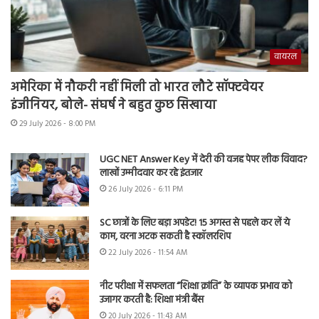
वायरल
अमेरिका में नौकरी नहीं मिली तो भारत लौटे सॉफ्टवेयर
इंजीनियर, बोले- संघर्ष ने बहुत कुछ सिखाया
29 July 2026 - 8:00 PM
UGC NET Answer Key में देरी की वजह पेपर लीक विवाद?
लाखों उम्मीदवार कर रहे इंतजार
26 July 2026 - 6:11 PM
SC छात्रों के लिए बड़ा अपडेट! 15 अगस्त से पहले कर लें ये
काम, वरना अटक सकती है स्कॉलरशिप
22 July 2026 - 11:54 AM
नीट परीक्षा में सफलता “शिक्षा क्रांति” के व्यापक प्रभाव को
उजागर करती है: शिक्षा मंत्री बैंस
20 July 2026 - 11:43 AM